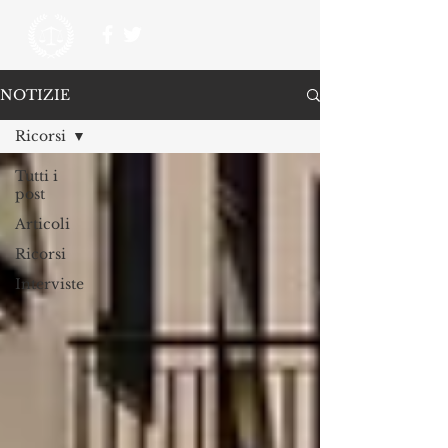
NOTIZIE
Ricorsi
Tutti i
post
Articoli
Ricorsi
Interviste