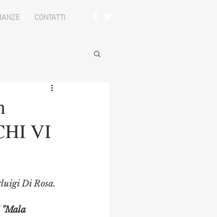
IANZE
CONTATTI
n
CHI VI
rluigi Di Rosa.
 "Mala 