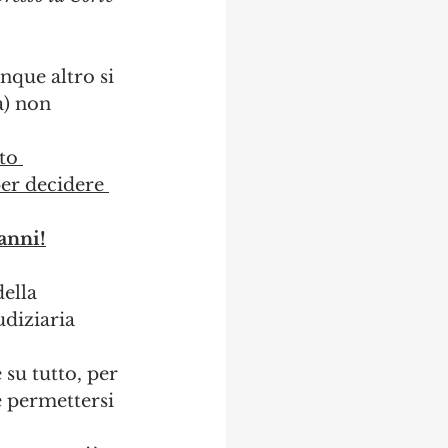
nque altro si 
a) non 
to 
per decidere 
anni!
ella 
diziaria 
su tutto, per 
e permettersi 