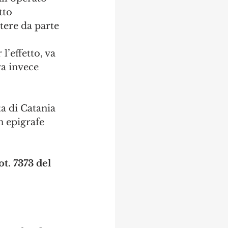
tto 
tere da parte 
effetto, va 
a invece 
a di Catania 
 epigrafe 
t. 7373 del 