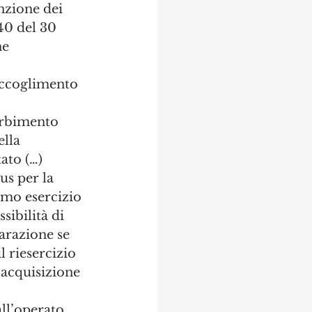
nzione dei 
40 del 30 
e 
coglimento 
orbimento 
lla 
ato (…) 
s per la 
timo esercizio 
sibilità di 
arazione se 
l riesercizio 
i acquisizione 
l’operato 