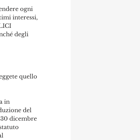
rendere ogni 
timi interessi, 
ICI 
nché degli 
leggete quello 
 in 
eduzione del 
e 30 dicembre 
statuto 
l 