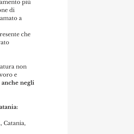
rtamento più 
one di 
iamato a 
resente che 
ato 
ratura non 
voro e 
i anche negli 
atania:
, Catania, 