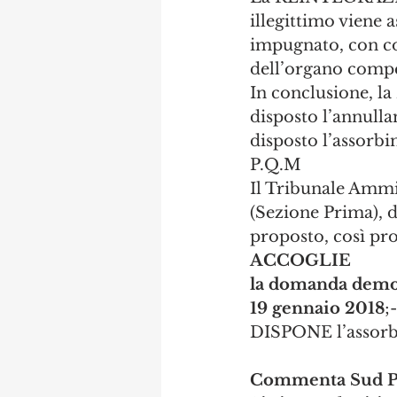
illegittimo viene a
impugnato, con co
dell’organo compe
In conclusione, 
disposto l’annulla
disposto l’assorb
P.Q.M
Il Tribunale Ammin
(Sezione Prima), 
proposto, così pr
ACCOGLIE
la domanda demolit
19 gennaio 2018
;-
DISPONE l’assorb
Commenta Sud Pr