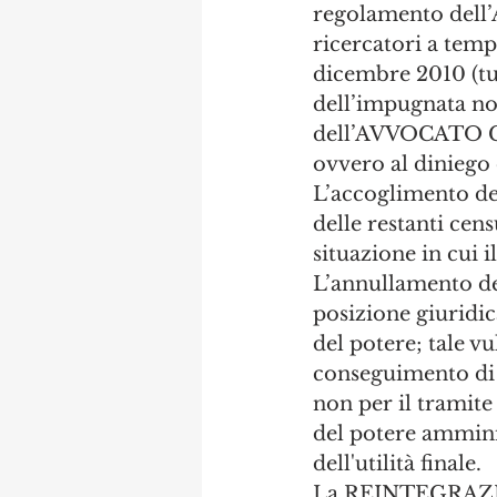
regolamento dell’
ricercatori a temp
dicembre 2010 (tut
dell’impugnata no
dell’AVVOCATO 
ovvero al diniego d
L’accoglimento de
delle restanti cen
situazione in cui 
L’annullamento de
posizione giuridica
del potere; tale v
conseguimento di u
non per il tramite 
del potere amminist
dell'utilità finale. 
La REINTEGRAZION