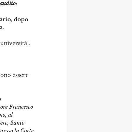
audito:
ario, dopo 
a.
università”. 
vono essere 
 
ore Francesco 
o, al 
ere, Santo 
resso la Corte 