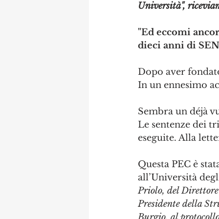
Università", ricevi
"Ed eccomi ancora
dieci anni di S
Dopo aver fondat
In un ennesimo ac
Sembra un déjà vu
Le sentenze dei tri
eseguite. Alla lette
Questa PEC è stata
all’Università degl
Priolo, del Direttor
Presidente della Str
Burgio, al protocoll