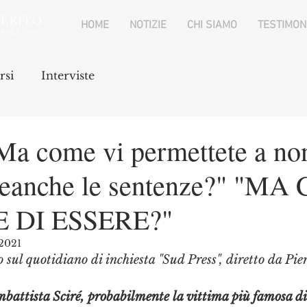
HOME
NOTIZIE
CHI SIAMO
TESTIMON
rsi
Interviste
a come vi permettete a no
neanche le sentenze?" "MA 
 DI ESSERE?"
 2021
o sul quotidiano di inchiesta "Sud Press", diretto da Pie
battista Sciré, probabilmente la vittima più famosa di