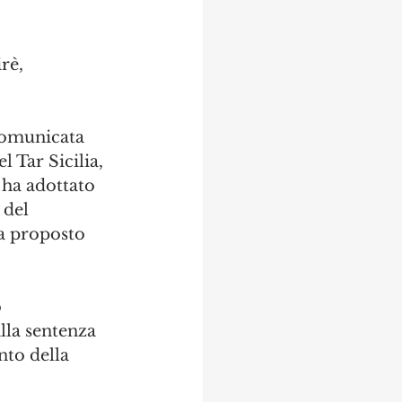
rè, 
 comunicata 
l Tar Sicilia, 
n ha adottato 
 del 
a proposto 
 
lla sentenza 
nto della 