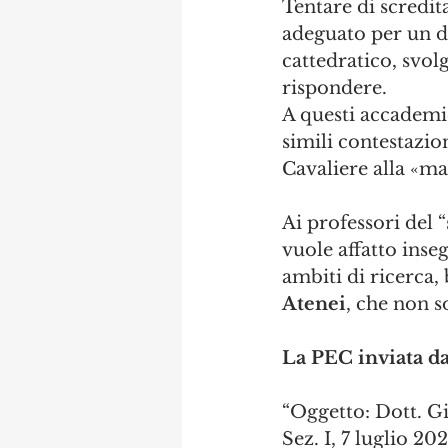
Tentare di scredit
adeguato per un di
cattedratico, svol
rispondere.
A questi accademic
simili contestazio
Cavaliere alla «ma
Ai professori del 
vuole affatto inse
ambiti di ricerca,
Atenei
, che non s
La PEC inviata dal
“Oggetto: Dott. Gi
Sez. I, 7 luglio 202