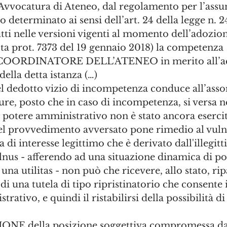
Avvocatura di Ateneo, dal regolamento per l’assu
o determinato ai sensi dell’art. 24 della legge n. 2
ti nelle versioni vigenti al momento dell’adozion
ta prot. 7373 del 19 gennaio 2018) la competenza 
COORDINATORE DELL’ATENEO in merito all’ac
ella detta istanza (…)
l dedotto vizio di incompetenza conduce all’ass
sure, posto che in caso di incompetenza, si versa ne
il potere amministrativo non è stato ancora esercit
l provvedimento avversato pone rimedio al vulnu
 di interesse legittimo che è derivato dall'illegit
ulnus - afferendo ad una situazione dinamica di pos
na utilitas - non può che ricevere, allo stato, rip
di una tutela di tipo ripristinatorio che consente i
rativo, e quindi il ristabilirsi della possibilità d
E della posizione soggettiva compromessa dal