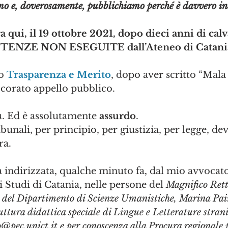
amo e, doverosamente, pubblichiamo perché è davvero in
 qui, il 19 ottobre 2021, dopo dieci anni di calv
ENTENZE NON ESEGUITE dall’Ateneo di Catani
o 
Trasparenza e Merito
, dopo aver scritto “Mala 
corato appello pubblico.
. Ed è assolutamente 
assurdo
.
bunali, per principio, per giustizia, per legge, de
ra.
 indirizzata, qualche minuto fa, dal mio avvocato
i Studi di Catania, nelle persone del 
Magnifico Rett
e del Dipartimento di Scienze Umanistiche, Marina Pain
uttura didattica speciale di Lingue e Letterature strani
o@pec.unict.it e per conoscenza alla Procura regionale p