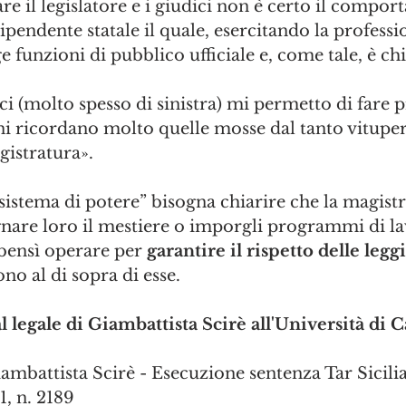
are il legislatore e i giudici non è certo il compo
pendente statale il quale, esercitando la professi
ge funzioni di pubblico ufficiale e, come tale, è ch
i (molto spesso di sinistra) mi permetto di fare p
ni ricordano molto quelle mosse dal tanto vituper
gistratura».
“sistema di potere” bisogna chiarire che la magist
gnare loro il mestiere o imporgli programmi di la
 bensì operare per 
garantire il rispetto delle legg
ono al di sopra di esse.
 legale di Giambattista Scirè all'Università di C
ambattista Scirè - Esecuzione sentenza Tar Sicilia
1, n. 2189 