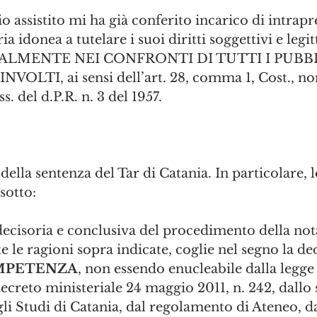
o assistito mi ha già conferito incarico di intrap
ia idonea a tutelare i suoi diritti soggettivi e legit
LMENTE NEI CONFRONTI DI TUTTI I PUBBL
LTI, ai sensi dell’art. 28, comma 1, Cost., no
 ss. del d.P.R. n. 3 del 1957. 
o della sentenza del Tar di Catania. In particolare, 
 sotto:
ecisoria e conclusiva del procedimento della nota
te le ragioni sopra indicate, coglie nel segno la d
OMPETENZA
, non essendo enucleabile dalla legg
decreto ministeriale 24 maggio 2011, n. 242, dallo 
gli Studi di Catania, dal regolamento di Ateneo, da