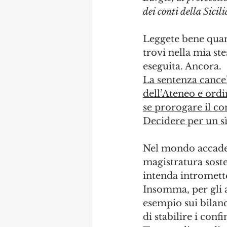
dei conti della Sici
Leggete bene quant
trovi nella mia st
eseguita. Ancora.
La sentenza cance
dell’Ateneo e ordi
se prorogare il co
Decidere per un s
Nel mondo accademi
magistratura soste
intenda intromett
Insomma, per gli a
esempio sui bilanci
di stabilire i conf