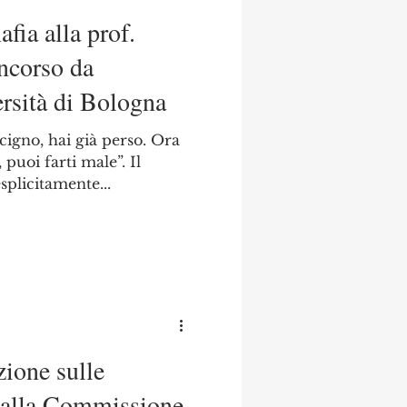
fia alla prof.
oncorso da
ersità di Bologna
cigno, hai già perso. Ora
puoi farti male”. Il
splicitamente...
ione sulle
e alla Commissione