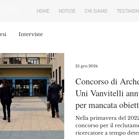
HOME
NOTIZIE
CHI SIAMO
TESTIMON
rsi
Interviste
25 gen 2024
Concorso di Arche
Uni Vanvitelli ann
per mancata obiett
commissione (con 
Nella primavera del 202
concorso per il reclutame
ricercatore a tempo determ