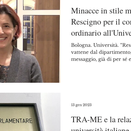
Minacce in stile ma
Rescigno per il c
ordinario all'Univ
Bologna. Università. “Res
vattene dal dipartimento, 
messaggio, già di per sé e
13 gen 2023
TRA-ME e la relaz
università italian