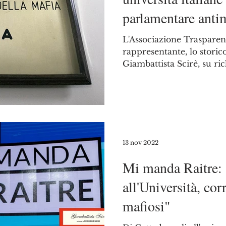
parlamentare anti
L'Associazione Trasparenz
rappresentante, lo stori
Giambattista Scirè, su rich
13 nov 2022
Mi manda Raitre: 
all'Università, co
mafiosi"