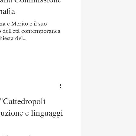
mafia
a e Merito e il suo
co dell'età contemporanea
iesta del...
"Cattedropoli
rruzione e linguaggi