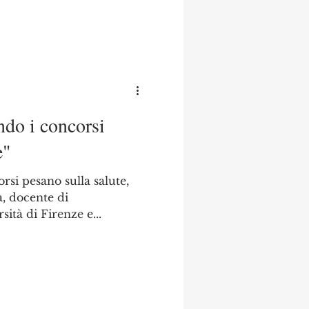
do i concorsi
e"
rsi pesano sulla salute,
a, docente di
ità di Firenze e...