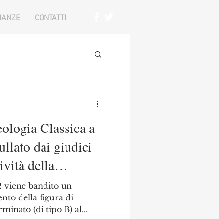
IANZE
CONTATTI
ologia Classica a
ullato dai giudici
ività della
danno erariale)
2 viene bandito un
nto della figura di
inato (di tipo B) al...