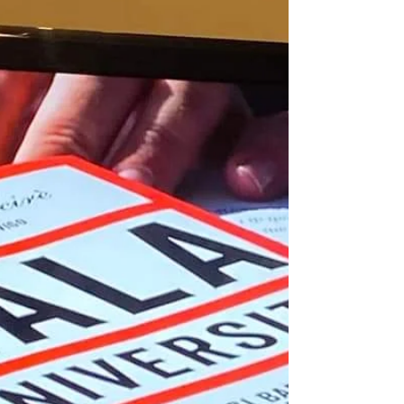
Intervista a Scirè
La lunga intervista (di ben 7 pagine) a
Giambattista Scirè, pubblicata nel
mensile giornalistico delle forze
dell’ordine "Polizia e...