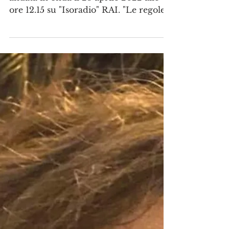
Calabria esplode l'ennesimo
scandalo. 52 indagati
La puntata radifonica di "A chi tocca"
andata in onda il 28 aprile 2022 alle
ore 12.15 su "Isoradio" RAI. "Le regole
dell'Università...