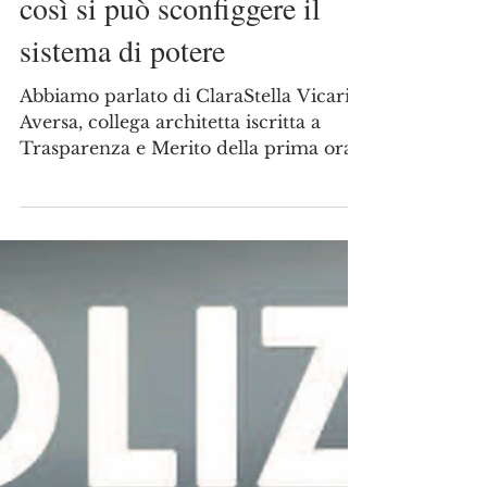
23 apr 2022
Il coraggio di ClaraStella e
il supporto di TRA-ME:
così si può sconfiggere il
sistema di potere
Abbiamo parlato di ClaraStella Vicari
Aversa, collega architetta iscritta a
Trasparenza e Merito della prima ora,
nel lontano 2018 quando...