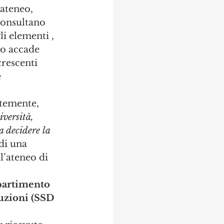
ateneo, 
consultano 
li elementi , 
o accade 
rescenti 
 
temente, 
versità, 
a decidere la 
di una 
l’ateneo di 
ipartimento 
ruzioni (SSD 