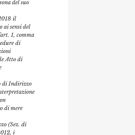
sona del suo 
018 il 
 ai sensi del 
’art. 1, comma 
edure di 
zioni 
e Atto di 
e 
di Indirizzo 
interpretazione 
on 
o di mere 
o (Sez. di 
012, i 