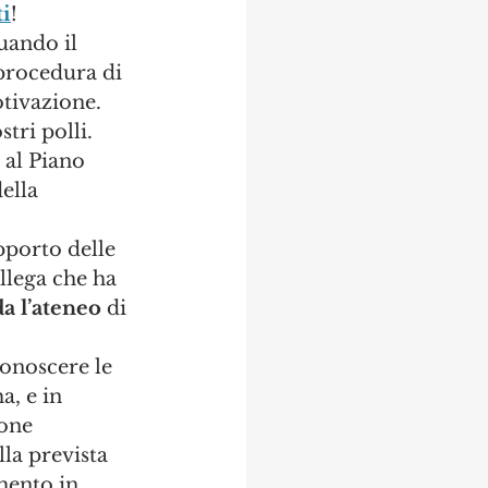
ti
!
uando il 
procedura di 
otivazione.
ri polli. 
 al Piano 
ella 
upporto delle 
llega che ha 
da l’ateneo 
di 
onoscere le 
, e in 
one 
la prevista 
mento in 