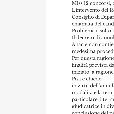
Miss 12 concorsi,
L'intervento del Re
Consiglio di Dipa
chiamata del candi
Problema risolto 
Il decreto di annu
Anac e non contien
medesima proced
Per questa ragione,
finalità prevista 
iniziato, a ragione
Pisa e chiede: 
in virtù dell’ann
modalità e la temp
particolare, i ter
giudicatrice in di
conclusione del p