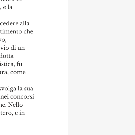
 e la 
cedere alla 
ertimento che 
o, 
vvio di un 
dotta 
stica, fu 
cura, come 
svolga la sua 
 nei concorsi 
ne. Nello 
tero, e in 