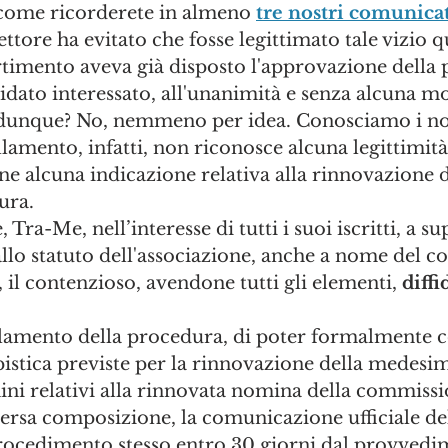
 come ricorderete in almeno 
tre nostri comunica
ttore ha evitato che fosse legittimato tale vizio q
rtimento aveva già disposto l'approvazione della 
dato interessato, all'unanimità e senza alcuna m
dunque? No, nemmeno per idea. Conosciamo i nost
llamento, infatti, non riconosce alcuna legittimità
e alcuna indicazione relativa alla rinnovazione d
ura.
 Tra-Me, nell’interesse di tutti i suoi iscritti, a s
dallo statuto dell'associazione, anche a nome del co
, il contenzioso, avendone tutti gli elementi, 
diffi
ullamento della procedura, di poter formalmente c
istica previste per la rinnovazione della medesima
mini relativi alla rinnovata nomina della commissi
versa composizione, la comunicazione ufficiale del
rocedimento stesso entro 30 giorni dal provvedi