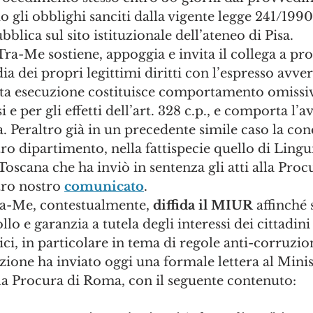
 gli obblighi sanciti dalla vigente legge 241/1990,
lica sul sito istituzionale dell’ateneo di Pisa. 
Tra-Me sostiene, appoggia e invita il collega a pro
dia dei propri legittimi diritti con l’espresso avv
ta esecuzione costituisce comportamento omissiv
i e per gli effetti dell’art. 328 c.p., e comporta l’a
. Peraltro già in un precedente simile caso la con
ro dipartimento, nella fattispecie quello di Lingui
Toscana che ha inviò in sentenza gli atti alla Pro
tro nostro 
comunicato
.
a-Me, contestualmente, 
diffida il MIUR
 affinché 
lo e garanzia a tutela degli interessi dei cittadini
ici, in particolare in tema di regole anti-corruzio
azione ha inviato oggi una formale lettera al Minis
lla Procura di Roma, con il seguente contenuto: