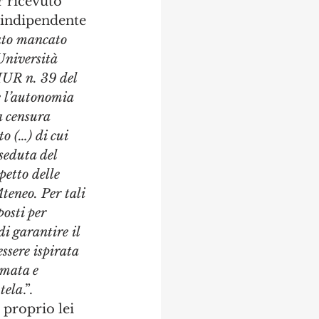
r ricevuto 
o indipendente 
ato mancato 
Università 
IUR n. 39 del 
e l’autonomia 
a censura 
o (…) di cui 
seduta del 
etto delle 
Ateneo. Per tali 
posti per 
i garantire il 
ssere ispirata 
amata e 
tela
.”. 
 proprio lei 