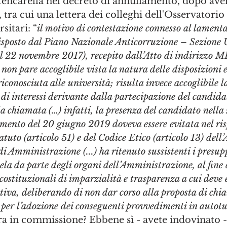
Mencarella nel decreto di annullamento, dopo ave
, tra cui una lettera dei colleghi dell'Osservatori
sitari: “
il motivo di contestazione connesso al lament
disposto dal Piano Nazionale Anticorruzione – Sezione 
l 22 novembre 2017), recepito dall’Atto di indirizzo M
on pare accoglibile vista la natura delle disposizioni 
iconosciuta alle università; risulta invece accoglibile l
 di interessi derivante dalla partecipazione del candidat
la chiamata (…) infatti, la presenza del candidato nella 
mento del 20 giugno 2019 doveva essere evitata nel risp
atuto (articolo 51) e del Codice Etico (articolo 13) dell’
di Amministrazione (...) ha ritenuto sussistenti i presup
ela da parte degli organi dell’Amministrazione, al fine d
 costituzionali di imparzialità e trasparenza a cui deve e
iva, deliberando di non dar corso alla proposta di chi
 per l’adozione dei conseguenti provvedimenti in autotu
ra in commissione? Ebbene sì - avete indovinato -