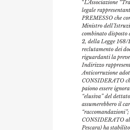
“
L’Associazione “Tra
legale rappresentant
PREMESSO che con p
Ministro dell’Istruzi
combinato disposto d
2, della Legge 168/1
reclutamento dei doce
riguardanti la preve
Indirizzo rappresen
Anticorruzione adot
CONSIDERATO che a t
paiono essere ignorat
“elusiva” del dettato
assumerebbero il car
“raccomandazioni”;
CONSIDERATO altres
Pescara) ha stabilit