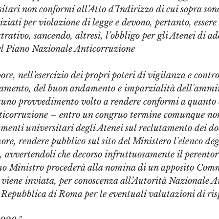
tari non conformi all’Atto d’Indirizzo di cui sopra son
ziati per violazione di legge e devono, pertanto, essere 
rativo, sancendo, altresì, l’obbligo per gli Atenei di ad
l Piano Nazionale Anticorruzione
re, nell’esercizio dei propri poteri di vigilanza e control
inamento, del buon andamento e imparzialità dell'ammin
tuno provvedimento volto a rendere conformi a quanto 
icorruzione – entro un congruo termine comunque non
menti universitari degli Atenei sul reclutamento dei doc
more, rendere pubblico sul sito del Ministero l'elenco deg
, avvertendoli che decorso infruttuosamente il perentor
imo Ministro procederà alla nomina di un apposito Comm
 viene inviata, per conoscenza all’Autorità Nazionale A
 Repubblica di Roma per le eventuali valutazioni di ris