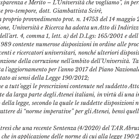
sparenza e Merito – L’Università che vogliamo”, in per
e pro-tempore, dott. Giambattista Scirè,
roprio provvedimento prot. n. 14753 del 14 maggio 2
one, Università e Ricerca ha adotta un Atto di Indirizzo
ell’art. 4, comma 1, lett. a) del D.Lgs: 165/2001 e dell
989 contente numerose disposizioni in ordine alle proc
nti e ricercatori universitari, nonché ulteriori disposi
nzione della corruzione nell’ambito dell’Università. Tal
ta l’aggiornamento per l’anno 2017 del Piano Nazional
tato ai sensi della Legge 190/2012;
utt’oggi le prescrizioni contenute nel suddetto Atto 
e da larga parte degli Atenei italiani, in virtù di una 
 della legge, secondo la quale le suddette disposizioni n
attere di “norme imperative” per gli Atenei, bensì quell
ì che una recente Sentenza (4/2020) del TAR Abruzz
o che in applicazione delle norme di cui alla legge 190/2