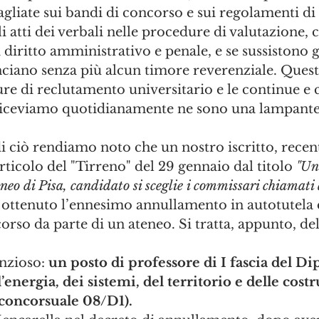
gliate sui bandi di concorso e sui regolamenti di 
li atti dei verbali nelle procedure di valutazione, 
 diritto amministrativo e penale, e se sussistono g
ciano senza più alcun timore reverenziale. Quest
re di reclutamento universitario e le continue e c
riceviamo quotidianamente ne sono una lampante
i ciò rendiamo noto che un nostro iscritto, recen
ticolo del "Tirreno" del 29 gennaio dal titolo 
"Uni
eneo di Pisa, candidato si sceglie i commissari chiamati 
 ottenuto l’ennesimo annullamento in autotutela 
rso da parte di un ateneo. Si tratta, appunto, del
nzioso: 
un posto di professore di I fascia del D
’energia, dei sistemi, del territorio e delle cost
 concorsuale 08/D1).