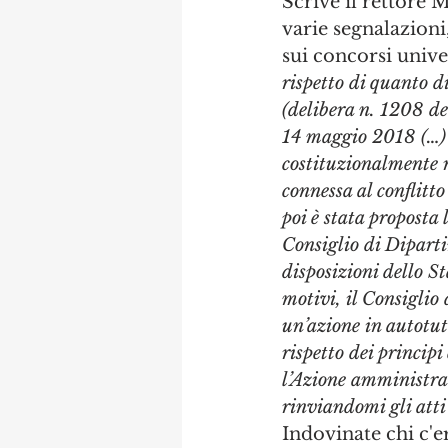
Scrive il rettore 
varie segnalazioni
sui concorsi univer
rispetto di quanto 
(delibera n. 1208 de
14 maggio 2018 (…) n
costituzionalmente r
connessa al conflitto
poi è stata proposta 
Consiglio di Diparti
disposizioni dello St
motivi, il Consiglio 
un’azione in autotut
rispetto dei principi
l’Azione amministrat
rinviandomi gli atti
Indovinate chi c'e