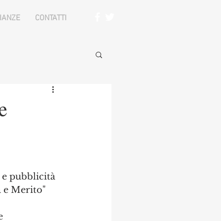
IANZE
CONTATTI
e
 e pubblicità 
 e Merito" 
e 