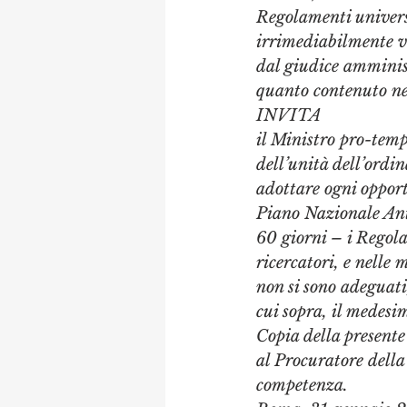
Regolamenti universi
irrimediabilmente vi
dal giudice amminist
quanto contenuto ne
INVITA 
il Ministro pro-tempo
dell’unità dell’ord
adottare ogni oppor
Piano Nazionale Ant
60 giorni – i Regola
ricercatori, e nelle 
non si sono adeguati
cui sopra, il medes
Copia della presente
al Procuratore della
competenza.