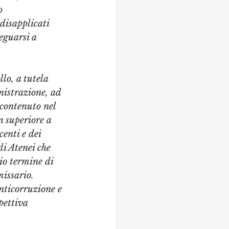
o 
disapplicati 
eguarsi a 
lo, a tutela 
istrazione, ad 
contenuto nel 
 superiore a 
enti e dei 
li Atenei che 
io termine di 
issario. 
nticorruzione e 
pettiva 