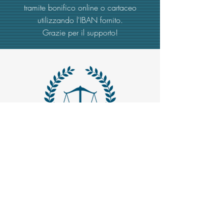
tramite bonifico online o cartaceo
utilizzando l'IBAN fornito.
Grazie per il supporto!
MAIL -
trasparenzaemerito@gmail.com
EMAIL PEC
-
trasparenzaemerito@pcert.postecert.it
Via Dandolo 19/A Roma (Trastevere
)