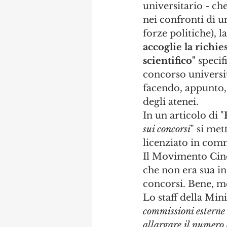
universitario - ch
nei confronti di un
forze politiche), la
accoglie la richie
scientifico" 
specif
concorso universit
facendo, appunto,
degli atenei. 
In un articolo di "
sui concorsi
" si met
licenziato in comm
Il Movimento Cinqu
che non era sua in
concorsi. Bene, me
Lo staff della Mini
commissioni esterne 
allargare il numero 