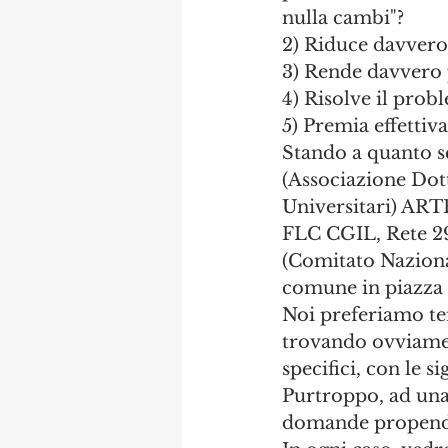
nulla cambi"?
2) Riduce davvero 
3) Rende davvero p
4) Risolve il prob
5) Premia effettiv
Stando a quanto s
(Associazione Dot
Universitari) ART
FLC CGIL, Rete 29
(Comitato Naziona
comune in piazza 
Noi preferiamo ten
trovando ovviamen
specifici, con le 
Purtroppo, ad una a
domande propendono