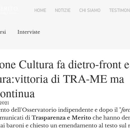
HOME
NOTIZIE
CHI SIAMO
TESTIMON
rsi
Interviste
e Cultura fa dietro-front e
tura:vittoria di TRA-ME ma
continua
 2021
nto dell'Osservatorio indipendente e dopo il "
for
municati di 
Trasparenza e Merito
 che hanno den
 ai baroni e chiesto un emendamento al testo sul