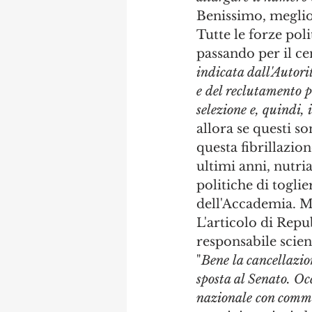
Benissimo, meglio 
Tutte le forze poli
passando per il ce
indicata dall'Autori
e del reclutamento p
selezione e, quindi, 
allora se questi s
questa fibrillazio
ultimi anni, nutri
politiche di togli
dell'Accademia. Ma
L'articolo di Repu
responsabile scie
"
Bene la cancellazio
sposta al Senato. Occ
nazionale con commis