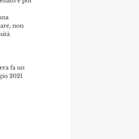
enato e poi 
una 
lare, non 
ità 
era fa un 
ggio 2021