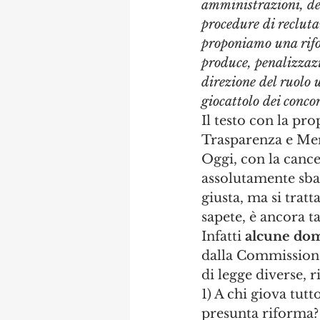
amministrazioni, devo
procedure di recluta
proponiamo una rifor
produce, penalizzazi
direzione del ruolo 
giocattolo dei conco
Il testo con la pro
Trasparenza e Mer
Oggi, con la canc
assolutamente sbag
giusta, ma si trat
sapete, è ancora t
Infatti 
alcune do
dalla Commissione
di legge diverse, 
1) A chi giova tut
presunta riforma? 