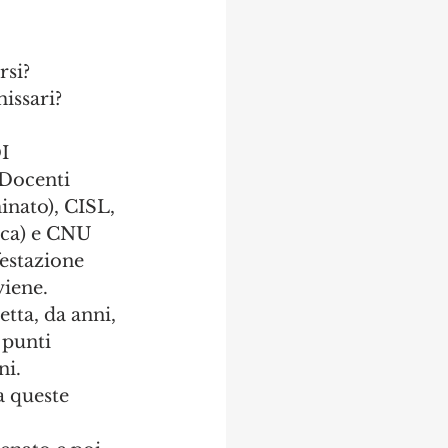
rsi?
missari?
I 
 Docenti 
nato), CISL, 
rca) e CNU 
estazione 
viene.
tta, da anni, 
punti 
ni.
a queste 