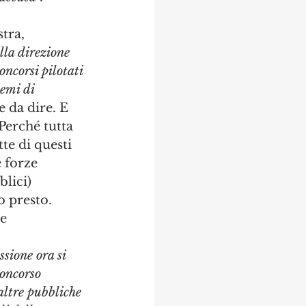
tra, 
la direzione 
ncorsi pilotati 
emi di 
 da dire. E 
Perché tutta 
te di questi 
 forze 
lici) 
o presto.
e 
sione ora si 
concorso 
altre pubbliche 