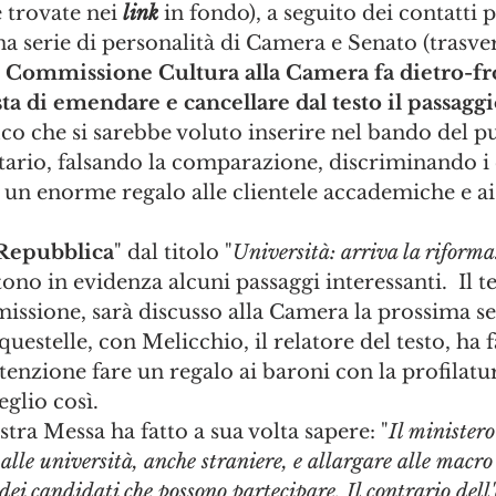
e trovate nei
link
 in fondo), a seguito dei contatti p
a serie di personalità di Camera e Senato (trasvers
 
Commissione Cultura alla Camera fa dietro-fro
sta di emendare e cancellare dal testo il passaggio
ico che si sarebbe voluto inserire nel bando del p
ario, falsando la comparazione, discriminando i 
 un enorme regalo alle clientele accademiche e ai
Repubblica
" dal titolo "
Università: arriva la riforma
tono in evidenza alcuni passaggi interessanti.  Il te
issione, sarà discusso alla Camera la prossima se
estelle, con Melicchio, il relatore del testo, ha f
tenzione fare un regalo ai baroni con la profilatur
glio così. 
stra Messa ha fatto a sua volta sapere: "
Il ministero
alle università, anche straniere, e allargare alle macro 
dei candidati che possono partecipare. Il contrario dell