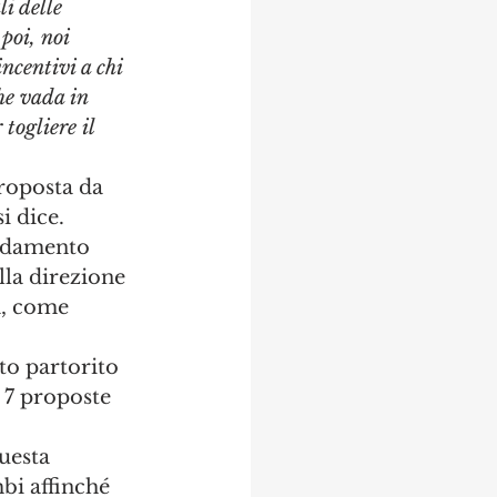
i delle 
poi, noi 
ncentivi a chi 
he vada in 
togliere il 
proposta da 
si dice. 
ndamento 
la direzione 
a, come 
to partorito 
7 proposte 
uesta 
bi affinché 