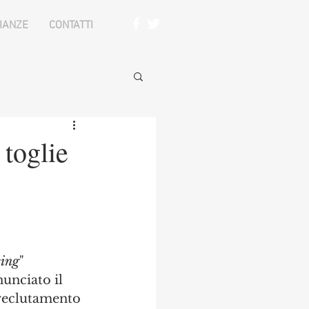
IANZE
CONTATTI
 toglie
cing
" 
unciato il 
 reclutamento 