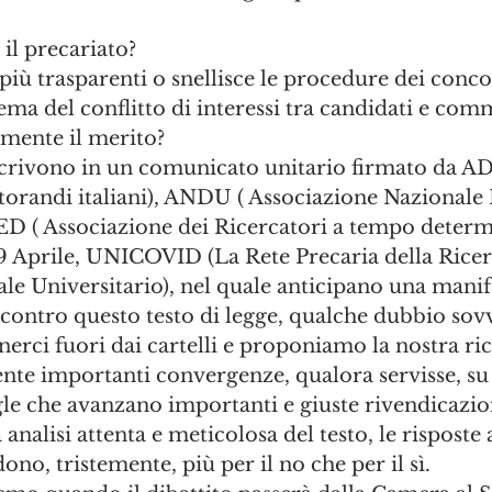
il precariato? 
iù trasparenti o snellisce le procedure dei conco
lema del conflitto di interessi tra candidati e com
amente il merito?
crivono in un comunicato unitario firmato da AD
torandi italiani), ANDU ( Associazione Nazionale
ED ( Associazione dei Ricercatori a tempo determi
 Aprile, UNICOVID (La Rete Precaria della Rice
le Universitario), nel quale anticipano una manif
contro questo testo di legge, qualche dubbio sov
erci fuori dai cartelli e proponiamo la nostra rice
te importanti convergenze, qualora servisse, su 
sigle che avanzano importanti e giuste rivendicazio
nalisi attenta e meticolosa del testo, le risposte 
, tristemente, più per il no che per il sì. 