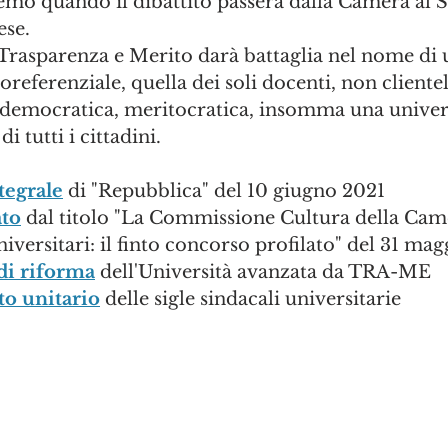
emo quando il dibattito passerà dalla Camera al S
ese. 
 Trasparenza e Merito darà battaglia nel nome di 
oreferenziale, quella dei soli docenti, non cliente
 democratica, meritocratica, insomma una univers
i tutti i cittadini.
tegrale
 di "Repubblica" del 10 giugno 2021
to
 dal titolo "La Commissione Cultura della Cam
niversitari: il finto concorso profilato" del 31 ma
di riforma
 dell'Università avanzata da TRA-ME
o unitario
 delle sigle sindacali universitarie