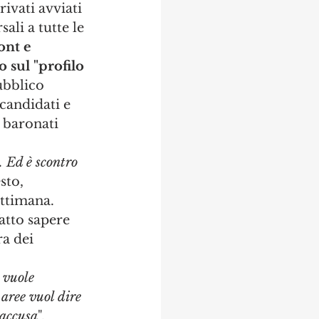
rivati avviati 
ali a tutte le 
nt e 
 sul "profilo 
ubblico 
candidati e 
 baronati 
. Ed è scontro 
sto, 
ttimana. 
atto sapere 
a dei 
 vuole 
aree vuol dire 
'accusa
". 