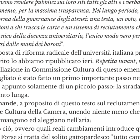
no rendere pubblici sui loro siti tutti gli atti e i verbal
mento, per la massima trasparenza. Nel lungo periodo, 
ma della governance degli atenei: una testa, un voto, i
oni a chi trucca le carte e un sistema di reclutamento c
unico della docenza universitario, l'unico modo vero per 
rsi dalle mani dei baroni
".
posta di riforma radicale dell'università italiana 
ito lo abbiamo ripubblicato ieri. 
Repetita iuvant
, 
ellazione in Commissione Cultura di questo eme
liato è stato fatto un primo importante passo nel
ta appunto solamente di un piccolo passo: la strad
anto lunga.
mande
, a proposito di questo testo sul reclutamen
 Cultura della Camera, unendo niente meno che 
rimangono ed aleggiano nell'aria:
to ciò, ovvero quali reali cambiamenti introduce q
Forse si tratta del solito gattopardesco "tutto cam