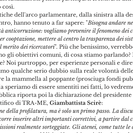
così. 
tiche dell'arco parlamentare, dalla sinistra alla des
ntro, hanno tenuto a far sapere: "
Bisogna andare nel
tà anticorruzione: vogliamo prevenire il fenomeno dei co
er cooptazione, mettere al centro la trasparenza dei sist
il merito dei ricercatori
". Più che benissimo, verrebbe
ono gli obiettivi comuni, di cosa stiamo parlando? 
ne? Noi purtroppo, per esperienze personali e diret
amo qualche serio dubbio sulla reale volontà delle
ere la mammella al poppante (prosciuga fondi pubb
 speriamo di essere smentiti nei fatti, lo vedrem
bblica riporta poi la dichiarazione del presidente 
ntifico di TRA-ME, 
Giambattista Scirè
:
ne della profilatura, ma è solo un primo passo. La discus
orre inserire altri importanti correttivi, a partire dal 
sioni realmente sorteggiate. Gli atenei, come tutte le 