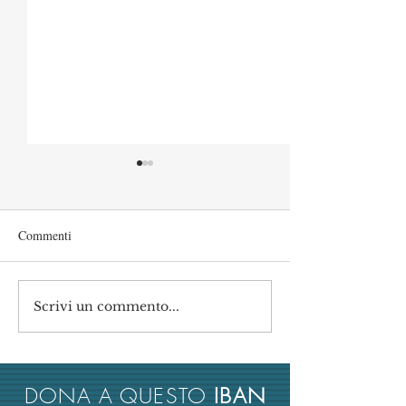
Commenti
Scrivi un commento...
L’università italiana non
Ancora ombre su 
tiene conto del merito
rettore UniMe e p
scientifico nel reclutamento
Crui: nuova recen
dei suoi docenti
su rimborsi d'oro
DONA A QUESTO
IBAN