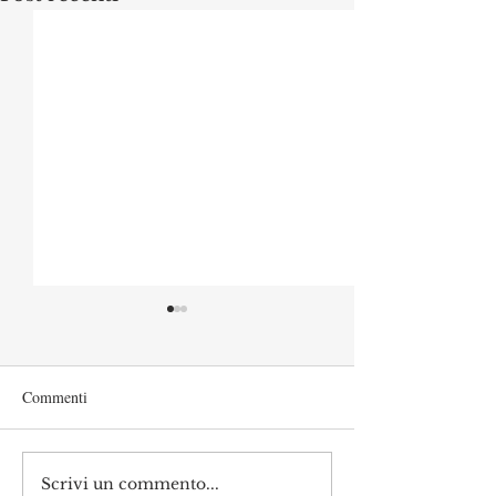
Commenti
Scrivi un commento...
L’università italiana non
Ancora ombre su 