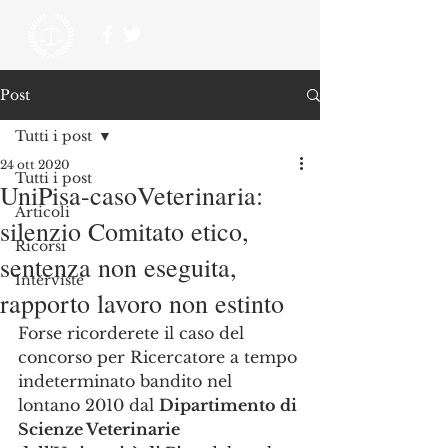
Post
Tutti i post
24 ott 2020
Tutti i post
UniPisa-casoVeterinaria:
Articoli
silenzio Comitato etico,
Ricorsi
sentenza non eseguita,
Interviste
rapporto lavoro non estinto
Forse ricorderete il caso del 
concorso per Ricercatore a tempo 
indeterminato bandito nel 
lontano 2010 dal 
Dipartimento di 
Scienze Veterinarie 