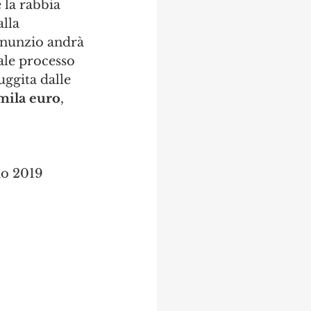
 la rabbia 
lla 
nnunzio andrà 
ale processo 
uggita dalle 
mila euro
, 
no 2019