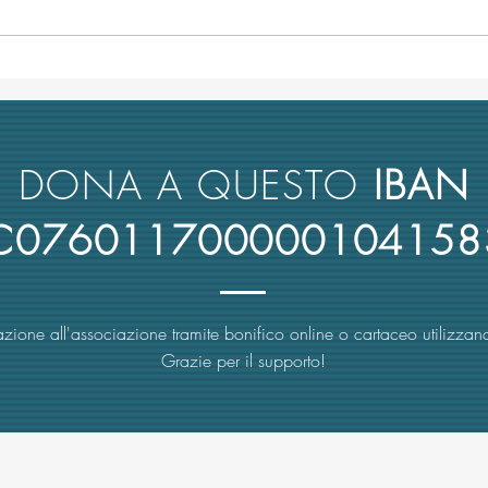
L’università italiana non tiene
Anco
conto del merito scientifico nel
retto
reclutamento dei suoi docenti
nuova
rimbo
DONA A QUESTO
IBAN
4C076011700000104158
zione all'associazione tramite bonifico online o cartaceo utilizzand
Grazie per il supporto!