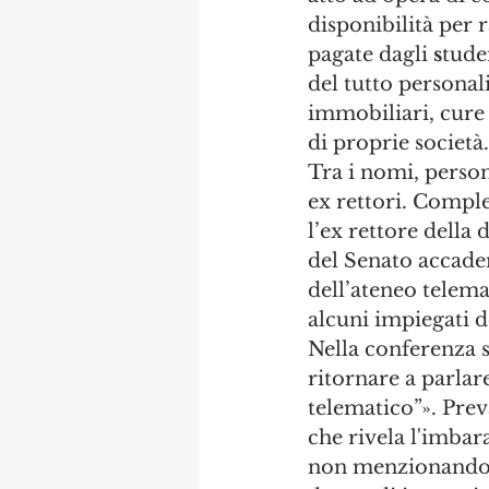
disponibilità per r
pagate dagli 
s
tude
del tutto personali
immobiliari, cure
di proprie società.
Tra i nomi, perso
ex rettori. Comple
l’ex rettore della
del Senato accade
dell’ateneo telema
alcuni impiegati d
Nella conferenza s
ritornare a parlare
telematico”». Prev
che rivela l'imbar
non menzionando o 