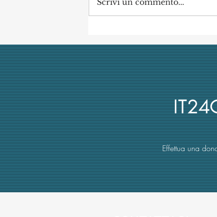
Scrivi un commento...
Concorso di Archeologia
Classica a Uni Vanvitelli
annullato dai giudici per
mancata obiettività della
commissione (con danno
erariale)
IT2
Effettua una dona