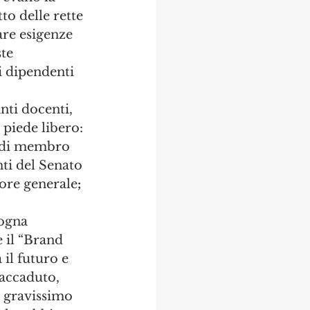
to delle rette 
are esigenze 
te 
i dipendenti 
ti docenti, 
 piede libero: 
o di membro 
ti del Senato 
tore generale
;
sogna 
e il “Brand 
il futuro e 
'accaduto, 
l gravissimo 