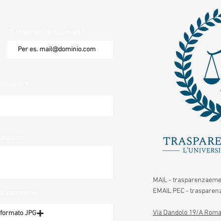
2. Inserisci la tua mail
contatti
cessario
MAIL -
trasparenzaeme
EMAIL PEC -
trasparenz
di iscrizione
Via Dandolo 19/A Roma
n formato JPG