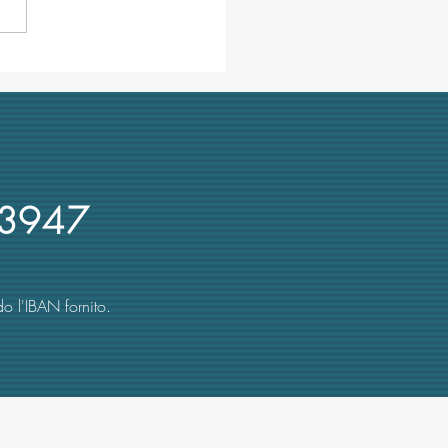
ra ombre su Cuzzocrea,
re UniMe e presidente Crui:
 recente denuncia su
rsi d'oro
3947
o l'IBAN fornito.