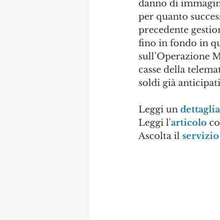
danno di immagine 
per quanto successo
precedente gestion
fino in fondo in qu
sull’Operazione Mi
casse della telem
soldi già anticipat
Leggi un 
dettaglia
Leggi l'
articolo
 c
Ascolta il 
servizio