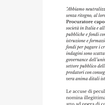
"Abbiamo neutralizz
senza ritegno, al lor
Procuratore capo 
società in Italia e al
pubbliche e fondi co
istruzione e formazi
fondi per pagare i c
indagini sono scatta
governance dell’unive
settore pubblico del
predatori con consegu
vera anima ditali is
Le accuse di pecula
nomina illegittima
atto ad opera di c