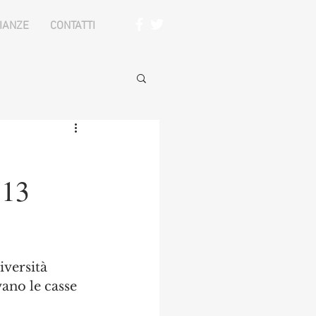
IANZE
CONTATTI
 13
versità 
ano le casse 