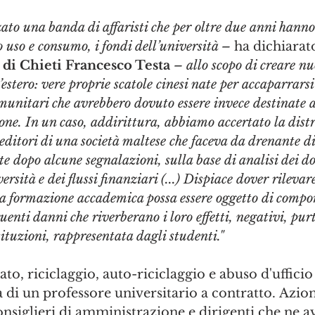
ato una banda di affaristi che per oltre due anni hann
o uso e consumo, i fondi dell’università – 
ha dichiarato
di Chieti Francesco Testa
 – allo scopo di creare nu
l’estero: vere proprie scatole cinesi nate per accaparrarsi
munitari che avrebbero dovuto essere invece destinate al
one. In un caso, addirittura, abbiamo accertato la distr
reditori di una società maltese che faceva da drenante d
te dopo alcune segnalazioni, sulla base di analisi dei d
rsità e dei flussi finanziari (...) Dispiace dover rilevare
la formazione accademica possa essere oggetto di compo
enti danni che riverberano i loro effetti, negativi, purt
tituzioni, rappresentata dagli studenti."
to, riciclaggio, auto-riciclaggio e abuso d'ufficio 
 di un professore universitario a contratto. Azion
onsiglieri di amministrazione e dirigenti che ne a