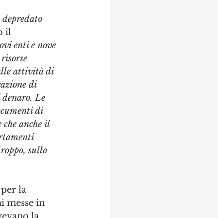
o depredato 
 il 
ovi enti e nove 
 risorse 
le attività di 
azione di 
i denaro. Le 
ocumenti di 
 che anche il 
rtamenti 
roppo, sulla 
per la 
i messe in 
vevano la 