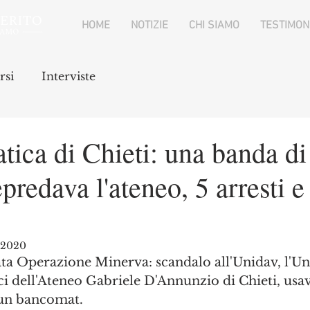
HOME
NOTIZIE
CHI SIAMO
TESTIMON
rsi
Interviste
tica di Chieti: una banda di
epredava l'ateneo, 5 arresti e
g 2020
ta Operazione Minerva: scandalo all'Unidav, l'Uni
i dell'Ateneo Gabriele D'Annunzio di Chieti, usav
 un bancomat.