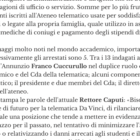
agioni di ufficio o servizio. Somme per lo più frut
nti iscritti all'Ateneo telematico usate per soddisf
 o legate alla propria famiglia, quale utilizzo in as
 mediche di coniugi e pagamento degli stipendi d
 
naggi molto noti nel mondo accademico, importan
ssivamente gli arrestati sono 5.
Tra i 13 indagati a
 d’Annunzio 
Franco Cuccurullo
 nel duplice ruol
mico e del Cda della telematica; alcuni componen
tico
;
 il presidente e due membri del Cda; il diret
ell'ateneo.
tampa le parole dell'attuale 
Rettore Caputi
: «Bi
 di futuro per la telematica Da Vinci, di rilanciar
ale una posizione che tende a mettere in evidenza 
azzo per il passato, nel tentativo di minimizzare l
relativizzando i danni arrecati agli studenti e i