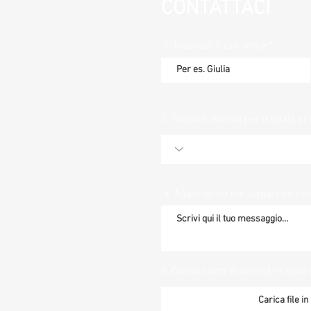
CONTATTACI
1. Inserisci il tuo nome
3. Scegli il motivo per il quale ci 
4. Aggiungi un messaggio se ne
5. Carica carta d'identità in caso 
Carica file i