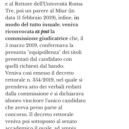
e al Rettore dell'Università Roma 
Tre, poi un parere al Miur (in 
data 11 febbraio 2019), infine, 
in 
modo del tutto insuale, veniva 
riconvocata 
ex post 
la 
commissione giudicatrice
 che, il 
5 marzo 2019, confermava la 
presunta "equipollenza" dei titoli 
presentati dal candidato con 
quelli richiesti dal bando.
Veniva così emesso il decreto 
rettorale n. 354/2019, nel quale si 
prendeva atto dei verbali redatti 
dalla commissione e si dichiarava 
idoneo vincitore l'unico candidato 
che aveva preso parte al 
concorso. Il decreto rettorale 
veniva poi sottoposto al senato 
accademico il quale, ad ampia 