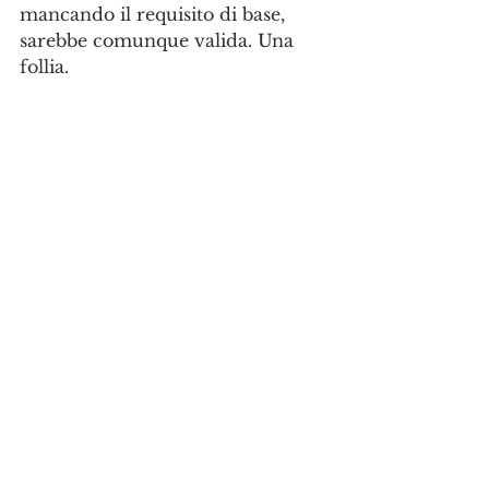
mancando il requisito di base, 
sarebbe comunque valida. Una 
follia.
Per questa ragione, anche tenuto 
conto che non esistono, in questo 
caso, altri candidati che possano 
fare ricorso alla Giustizia 
amministrativa o denunciare in 
Procura, ci rivolgiamo al Miur 
affinché verifichi e ricontrolli, atto 
per atto, minuziosamente, tutti i 
passaggi della surreale vicenda, e 
la annulli finché si è in tempo.
L'Università dovrebbe essere una 
cosa seria (e anche il Miur si 
spera) e non può passare il 
messaggio devastante che ai 
concorsi partecipi un solo 
candidato e che, visto che non c'è 