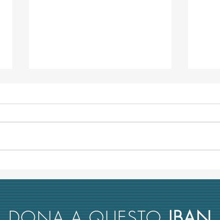
TRA-ME e la relazione sulle
Conco
università italiane alla
Poli
Commissione parlamentare
"Avan
antimafia
DONA A QUESTO
IBAN