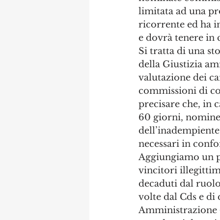
limitata ad una pr
ricorrente ed ha i
e dovrà tenere in 
Si tratta di una s
della Giustizia am
valutazione dei ca
commissioni di con
precisare che, in 
60 giorni, nominer
dell’inadempiente 
necessari in confor
Aggiungiamo un par
vincitori illegitt
decaduti dal ruolo
volte dal Cds e di
Amministrazione (d