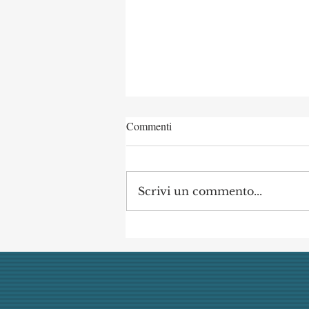
Commenti
Scrivi un commento...
Concorso di Archeologia
Classica a Uni Vanvitelli
annullato dai giudici per
mancata obiettività della
commissione (con danno