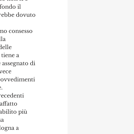
fondo il 
vrebbe dovuto 
imo consesso 
la 
delle 
tiene a 
 assegnato di 
vece 
provvedimenti 
. 
recedenti 
affatto 
bilito più 
sa 
logna a 