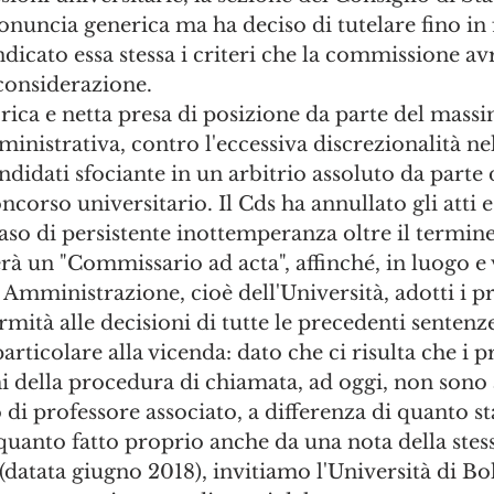
onuncia generica ma ha deciso di tutelare fino in 
ndicato essa stessa i criteri che la commissione a
considerazione. 
torica e netta presa di posizione da parte del mass
ministrativa, contro l'eccessiva discrezionalità nel
ndidati sfociante in un arbitrio assoluto da parte 
corso universitario. Il Cds ha annullato gli atti e 
caso di persistente inottemperanza oltre il termine
à un "Commissario ad acta", affinché, in luogo e 
Amministrazione, cioè dell'Università, adotti i 
mità alle decisioni di tutte le precedenti sentenze
ticolare alla vicenda: dato che ci risulta che i p
imi della procedura di chiamata, ad oggi, non sono 
 di professore associato, a differenza di quanto sta
 quanto fatto proprio anche da una nota della stes
atata giugno 2018), invitiamo l'Università di Bo