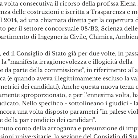
a volta consecutiva il ricorso della prof.ssa Elena 
enza delle costruzioni e iscritta a Trasparenza e m
al 2014, ad una chiamata diretta per la copertura d
to per il settore concorsuale 08/B2, Scienza delle
timento di Ingegneria Civile, Chimica, Ambienta
e, ed il Consiglio di Stato già per due volte, in pas
la "manifesta irragionevolezza e illogicità della 
 da parte della commissione", in riferimento alla
ttica (e quando aveva illegittimamente escluso la va
ometrici dei candidati). Anche questa nuova terza
mente sproporzionato, e per l'ennesima volta, ha
icato. Nello specifico - sottolineano i giudici - la
cora una volta disposto parametri "in palese viol
e della par condicio dei candidati".
enuto conto della arroganza e presunzione di impu
ni universitarie, la sezione del Consiglio di Stat