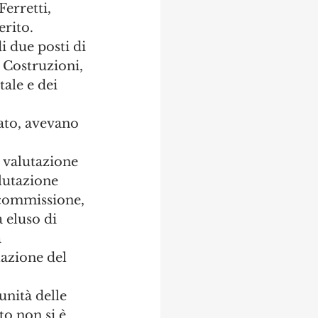
Ferretti, 
erito.
i due posti di 
 Costruzioni, 
le e dei 
sato, avevano 
 valutazione 
lutazione 
 commissione, 
 eluso di 
 
azione del 
nità delle 
o non si è 