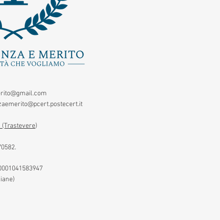
rito@gmail.com
aemerito@pcert.postecert.it
 (Trastevere
)
70582.
00001041583947
liane)