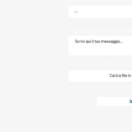
4. Aggiungi un messaggio se ne
5. Carica carta d'identità in caso 
Carica file i
I