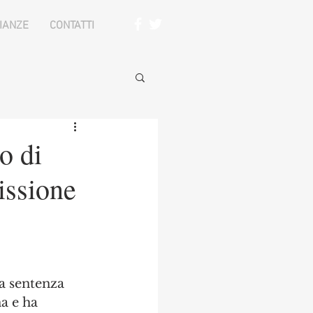
IANZE
CONTATTI
o di
issione
a sentenza 
a e ha 