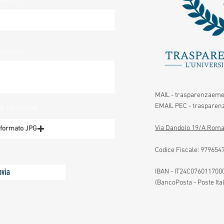
cessario
MAIL -
trasparenzaeme
EMAIL PEC -
trasparenz
di iscrizione
Via Dandolo 19/A Roma
n formato JPG
Codice Fiscale:
979654
nvia
IBAN - IT24C07601170
(BancoPosta - Poste Ita