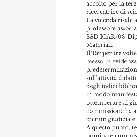
accolto per la terz
ricercatrice di sci
La vicenda risale 
professore associa
SSD ICAR/08-Dipar
Materiali. 
Il Tar per tre volt
messo in evidenza 
predeterminazione
sull'attività dida
degli indici bibli
in modo manifesta
ottemperare al giud
commissione ha an
dictum giudiziale 
A questo punto, t
nominate commissio