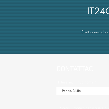
erariale)
IT2
Effettua una dona
CONTATTACI
1. Inserisci il tuo nome
3. Scegli il motivo per il quale ci 