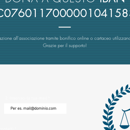
4C076011700000104158
zione all'associazione tramite bonifico online o cartaceo utilizzand
Grazie per il supporto!
2. Inserisci la tua mail
contatti