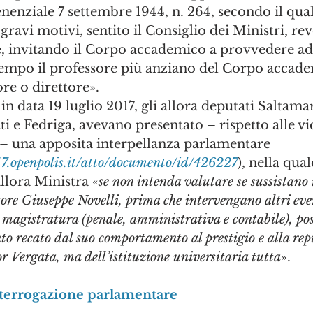
enenziale 7 settembre 1944, n. 264, secondo il quale
ravi motivi, sentito il Consiglio dei Ministri, rev
re, invitando il Corpo accademico a provvedere a
ttempo il professore più anziano del Corpo accad
ore o direttore». 
n data 19 luglio 2017, gli allora deputati Saltamar
i e Fedriga, avevano presentato – rispetto alle vi
 – una apposita interpellanza parlamentare 
17.openpolis.it/atto/documento/id/426227
), nella qua
’allora Ministra «
se non intenda valutare se sussistano 
ttore Giuseppe Novelli, prima che intervengano altri eve
magistratura (penale, amministrativa e contabile), post
o recato dal suo comportamento al prestigio e alla rep
or Vergata, ma dell’istituzione universitaria tutta
». 
nterrogazione parlamentare