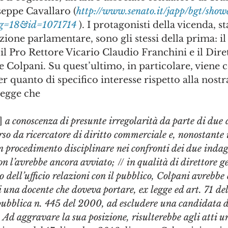
seppe Cavallaro (
http://www.senato.it/japp/bgt/sho
eg=18&id=1071714
 ). I protagonisti della vicenda, s
ione parlamentare, sono gli stessi della prima: il
il Pro Rettore Vicario Claudio Franchini e il Dire
Colpani. Su quest’ultimo, in particolare, viene 
er quanto di specifico interesse rispetto alla nostr
legge che 
] 
a conoscenza di presunte irregolarità da parte di due 
so da ricercatore di diritto commerciale e, nonostante i
n procedimento disciplinare nei confronti dei due indaga
on l’avrebbe ancora avviato; 
//
 in qualità di direttore g
 dell’ufficio relazioni con il pubblico, Colpani avrebbe 
i una docente che doveva portare, ex legge ed art. 71 del
pubblica n. 445 del 2000, ad escludere una candidata d
 Ad aggravare la sua posizione, risulterebbe agli atti u