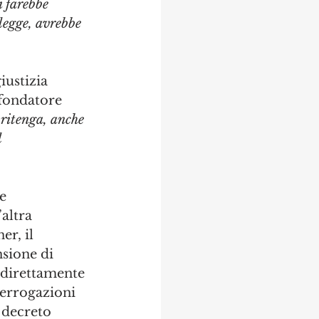
 farebbe 
 legge, avrebbe 
iustizia 
 fondatore 
 ritenga, anche 
 
e 
altra 
r, il 
sione di 
 direttamente 
terrogazioni 
 decreto 