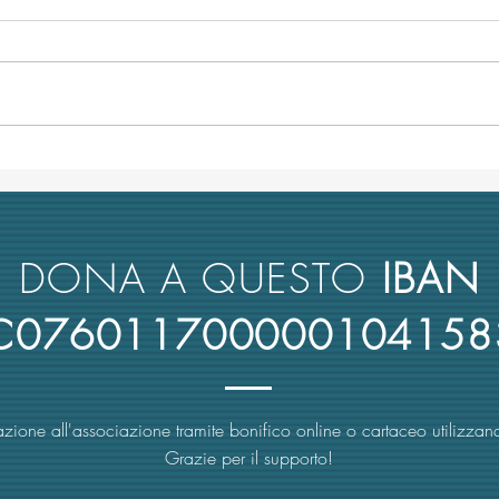
TRA-ME e la relazione sulle
Conco
università italiane alla
Poli
Commissione parlamentare
"Avan
antimafia
DONA A QUESTO
IBAN
4C076011700000104158
zione all'associazione tramite bonifico online o cartaceo utilizzand
Grazie per il supporto!