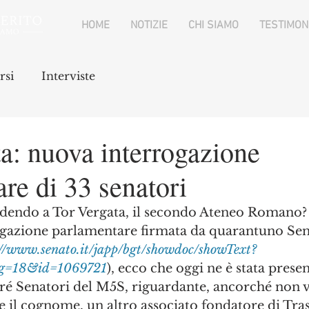
HOME
NOTIZIE
CHI SIAMO
TESTIMON
rsi
Interviste
a: nuova interrogazione
re di 33 senatori
rogazione parlamentare firmata da quarantuno Sena
://www.senato.it/japp/bgt/showdoc/showText?
eg=18&id=1069721
), ecco che oggi ne è stata presen
tré Senatori del M5S, riguardante, ancorché non vi
e il cognome, un altro associato fondatore di Tra