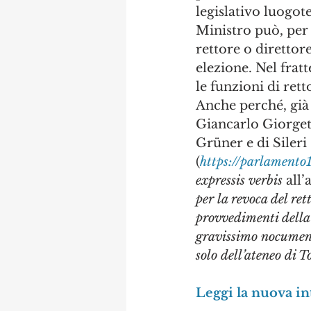
legislativo luogot
Ministro può, per g
rettore o diretto
elezione. Nel fra
le funzioni di rett
Anche perché, già i
Giancarlo Giorgett
Grüner e di Sileri
(
https://parlamento
expressis verbis
 all
per la revoca del re
provvedimenti della 
gravissimo nocument
solo dell’ateneo di T
Leggi la nuova i