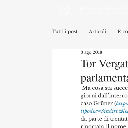
Tutti i post
Articoli
Rico
3 ago 2018
Tor Vergat
parlamenta
 Ma cosa sta succedendo a Tor Vergata, il secondo Ateneo Romano? A pochi 
giorni dall’inter
caso Grüner (
http
tipodoc=Sindisp&l
da parte di trenta
riportato il nome 