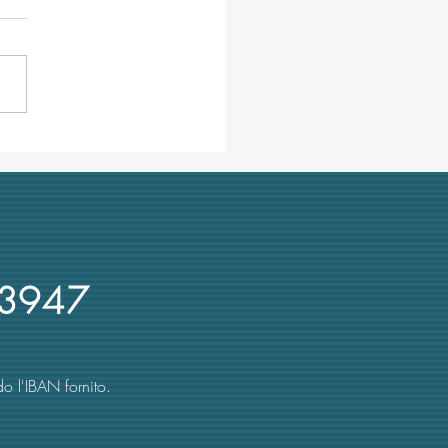
rso annullato al
tecnico di Milano. TRAME:
ti coi ricorsi!"
3947
o l'IBAN fornito.