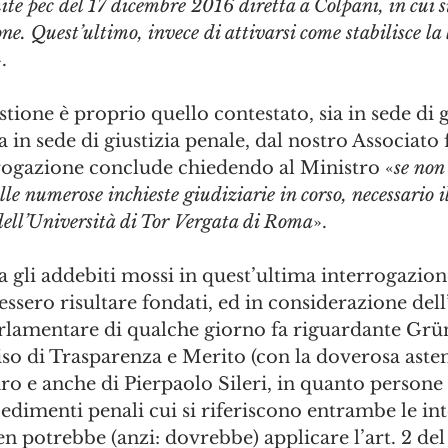
e pec del 17 dicembre 2016 diretta a Colpani, in cui si
ne. Quest’ultimo, invece di attivarsi come stabilisce la
.   
tione è proprio quello contestato, sia in sede di g
a in sede di giustizia penale, dal nostro Associato
rrogazione conclude chiedendo al Ministro «
se non
le numerose inchieste giudiziarie in corso, necessario il
ll’Università di Tor Vergata di Roma
». 
 gli addebiti mossi in quest’ultima interrogazion
sero risultare fondati, ed in considerazione dell’
rlamentare di qualche giorno fa riguardante Grüne
so di Trasparenza e Merito (con la doverosa asten
ro e anche di Pierpaolo Sileri, in quanto persone
edimenti penali cui si riferiscono entrambe le in
n potrebbe (anzi: dovrebbe) applicare l’art. 2 del