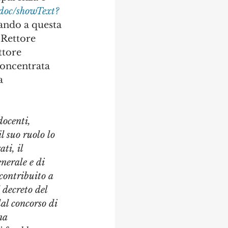
wdoc/showText?
tando a questa 
 Rettore 
ttore 
concentrata 
a 
docenti, 
l suo ruolo lo 
ti, il 
enerale e di 
contribuito a 
 decreto del 
al concorso di 
na 