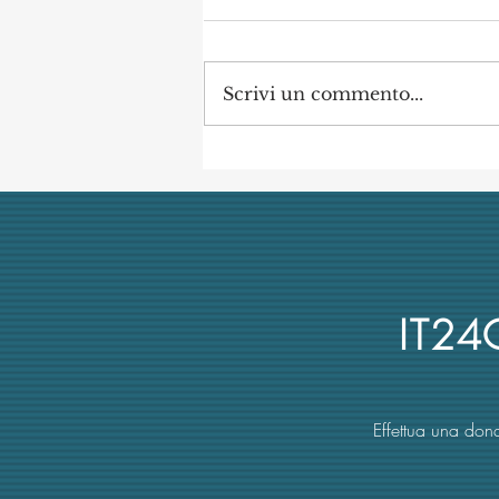
Scrivi un commento...
Concorso di Archeologia
Classica a Uni Vanvitelli
annullato dai giudici per
mancata obiettività della
commissione (con danno
erariale)
IT2
Effettua una dona