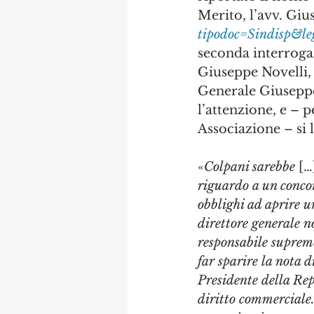
Merito, l’avv. Giu
tipodoc=Sindisp&l
seconda interrogaz
Giuseppe Novelli, 
Generale Giuseppe 
l’attenzione, e – p
Associazione – si 
«
Colpani sarebbe
 […
riguardo a un concor
obblighi ad aprire u
direttore generale n
responsabile supremo
far sparire la nota d
Presidente della Re
diritto commerciale.