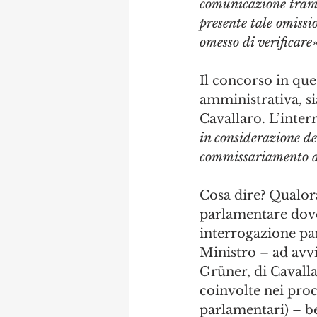
comunicazione tramit
presente tale omissio
omesso di verificare
»
Il concorso in ques
amministrativa, si
Cavallaro. L’inte
in considerazione del
commissariamento de
Cosa dire? Qualora
parlamentare doves
interrogazione pa
Ministro – ad avvi
Grüner, di Cavalla
coinvolte nei proc
parlamentari) – be