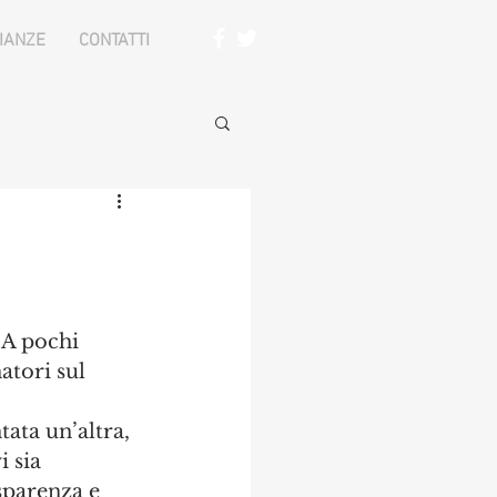
IANZE
CONTATTI
tori sul 
tata un’altra, 
 sia 
sparenza e 