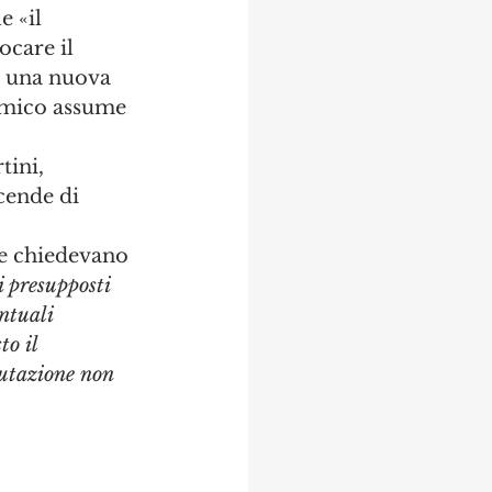
 «il 
ocare il 
d una nuova 
emico assume 
tini, 
cende di 
le chiedevano 
i presupposti 
ntuali 
o il 
utazione non 