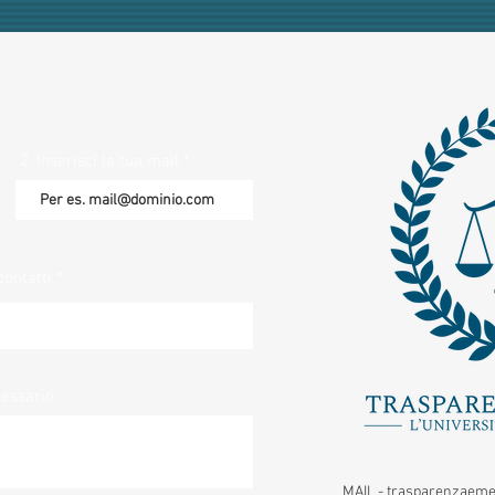
2. Inserisci la tua mail
contatti
cessario
MAIL -
trasparenzaeme