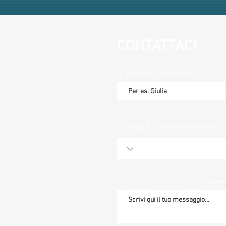
CONTATTACI
1. Inserisci il tuo nome
3. Scegli il motivo per il quale ci 
4. Aggiungi un messaggio se ne