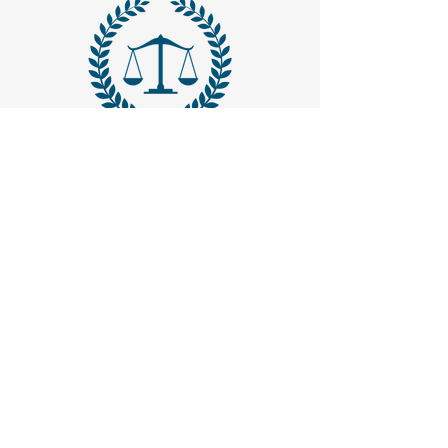
MAIL -
trasparenzaemerito@gmail.com
EMAIL PEC
-
trasparenzaemerito@pcert.postecert.it
Via Dandolo 19/A Roma (Trastevere
)
Codice Fiscale:
97965470582
.
IBAN - IT24C0760117000001041583947
(BancoPosta - Poste Italiane)
CONTATTACI