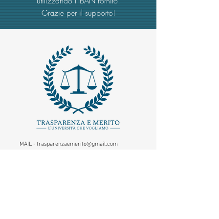
utilizzando l'IBAN fornito.
Grazie per il supporto!
MAIL -
trasparenzaemerito@gmail.com
EMAIL PEC
-
trasparenzaemerito@pcert.postecert.it
Via Dandolo 19/A Roma (Trastevere
)
Codice Fiscale:
97965470582
.
IBAN - IT24C0760117000001041583947