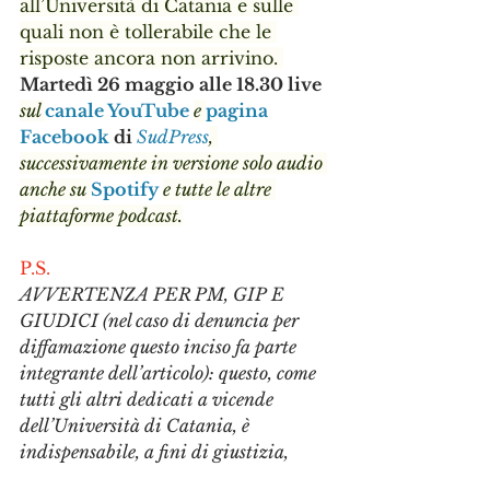
all’Università di Catania e sulle 
quali non è tollerabile che le 
risposte ancora non arrivino. 
Martedì 26 maggio alle 18.30 live 
sul 
canale YouTube
e 
pagina 
Facebook
 di 
SudPress
, 
successivamente in versione solo audio 
anche su 
Spotify
e tutte le altre 
piattaforme podcast.
P.S.
AVVERTENZA PER PM, GIP E 
GIUDICI (nel caso di denuncia per 
diffamazione questo inciso fa parte 
integrante dell’articolo): questo, come 
tutti gli altri dedicati a vicende 
dell’Università di Catania, è 
indispensabile, a fini di giustizia, 
valutarlo in relazione a tutti gli altri 