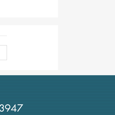
ra ombre su Cuzzocrea,
re UniMe e presidente Crui:
 recente denuncia su
rsi d'oro
3947