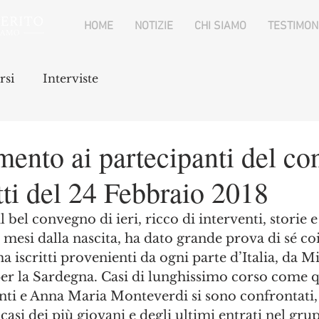
HOME
NOTIZIE
CHI SIAMO
TESTIMON
rsi
Interviste
mento ai partecipanti del c
itti del 24 Febbraio 2018
il bel convegno di ieri, ricco di interventi, storie 
3 mesi dalla nascita, ha dato grande prova di sé c
 iscritti provenienti da ogni parte d’Italia, da Mi
per la Sardegna. Casi di lunghissimo corso come qu
nti e Anna Maria Monteverdi si sono confrontati, 
 casi dei più giovani e degli ultimi entrati nel gru