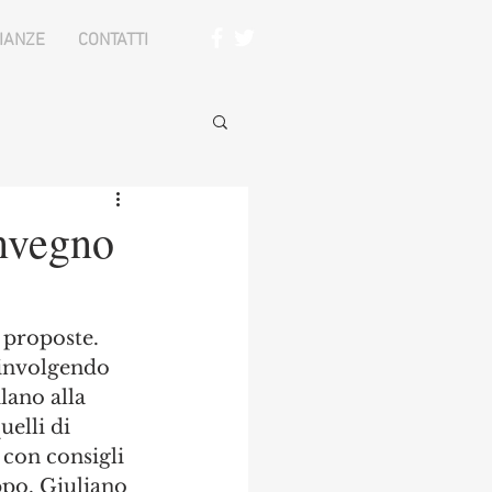
IANZE
CONTATTI
onvegno
e proposte. 
oinvolgendo 
lano alla 
elli di 
con consigli 
ppo. Giuliano 