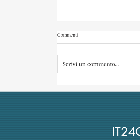
Commenti
Scrivi un commento...
Concorso di Archeologia
Classica a Uni Vanvitelli
annullato dai giudici per
mancata obiettività della
commissione (con danno
erariale)
IT2