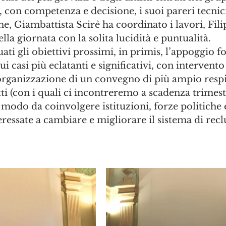
 con competenza e decisione, i suoi pareri tecnici
che, Giambattista Scirè ha coordinato i lavori, Fil
la giornata con la solita lucidità e puntualità. 
uati gli obiettivi prossimi, in primis, l’appoggio f
ui casi più eclatanti e significativi, con intervento
organizzazione di un convegno di più ampio respi
tti (con i quali ci incontreremo a scadenza trimestr
modo da coinvolgere istituzioni, forze politiche e 
teressate a cambiare e migliorare il sistema di re