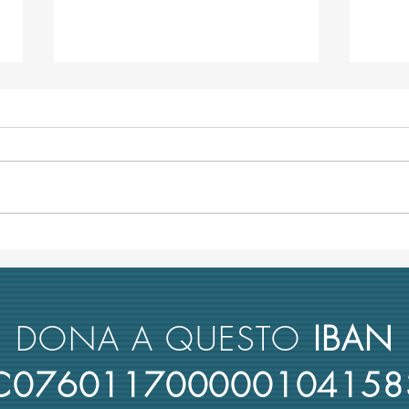
L’università italiana non tiene
Anco
conto del merito scientifico nel
retto
reclutamento dei suoi docenti
nuova
rimbo
DONA A QUESTO
IBAN
4C076011700000104158