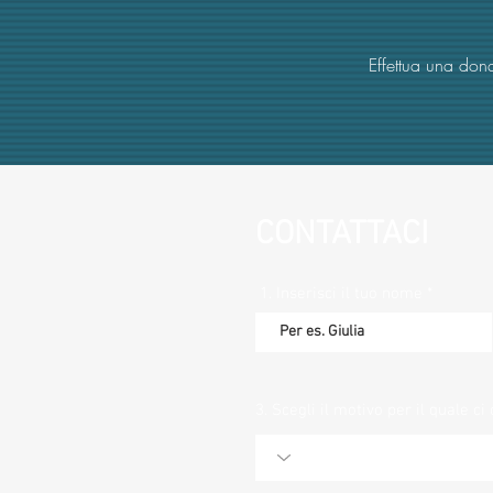
Effettua una dona
CONTATTACI
1. Inserisci il tuo nome
3. Scegli il motivo per il quale ci 