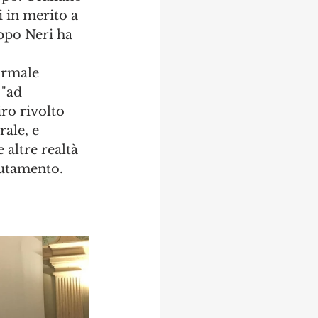
 in merito a 
ippo Neri ha 
ormale 
 "ad 
ro rivolto 
ale, e 
altre realtà 
clutamento.