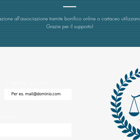
zione all'associazione tramite bonifico online o cartaceo utilizzand
Grazie per il supporto!
2. Inserisci la tua mail
contatti