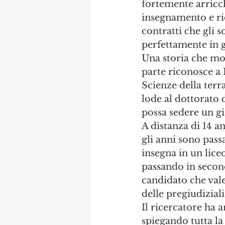
fortemente arricch
insegnamento e ric
contratti che gli s
perfettamente in g
Una storia che mos
parte riconosce a
Scienze della terr
lode al dottorato d
possa sedere un gi
A distanza di 14 a
gli anni sono passa
insegna in un liceo
passando in secon
candidato che vale
delle pregiudiziali
Il ricercatore ha 
spiegando tutta la