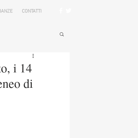
IANZE
CONTATTI
o, i 14
eneo di