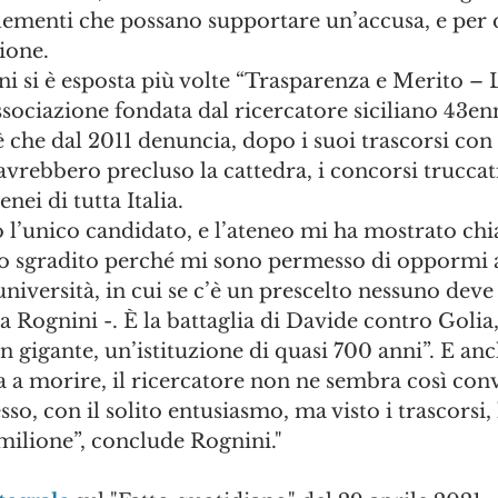
lementi che possano supportare un’accusa, e per
zione.
ni si è esposta più volte “Trasparenza e Merito – 
ssociazione fondata dal ricercatore siciliano 43en
 che dal 2011 denuncia, dopo i suoi trascorsi con 
 avrebbero precluso la cattedra, i concorsi trucca
nei di tutta Italia.
o l’unico candidato, e l’ateneo mi ha mostrato ch
o sgradito perché mi sono permesso di oppormi al
iversità, in cui se c’è un prescelto nessuno deve
Rognini -. È la battaglia di Davide contro Golia,
n gigante, un’istituzione di quasi 700 anni”. E anch
a a morire, il ricercatore non ne sembra così conv
sso, con il solito entusiasmo, ma visto i trascorsi, 
1 milione”, conclude Rognini."