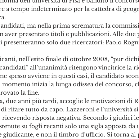
onomia dell’università di Pisa è bandito il concors
re a tempo indeterminato per la cattedra di geogr
a.
andidati, ma nella prima scrematura la commissi
n aver presentato titoli e pubblicazioni. Alle due 
si presenteranno solo due ricercatori: Paolo Rogn
canti, nell’esito finale di ottobre 2008, “pur dich
candidati” all’unanimità ritengono vincitrice la ri
 spesso avviene in questi casi, il candidato sconf
 momento inizia la lunga odissea del concorso, ch
rovato la fine.
na, due anni più tardi, accoglie le motivazioni di R
di rifare tutto da capo. Lazzeroni e l’università si
, ricevendo risposta negativa. Secondo i giudici le
stenute su fogli recanti solo una sigla apposta d
giudicante, e non il timbro d’ufficio. Si torna al 