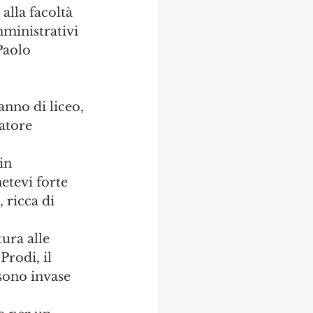
alla facoltà 
mministrativi 
Paolo 
anno di liceo, 
atore 
in 
etevi forte 
 ricca di 
ura alle 
rodi, il 
sono invase 