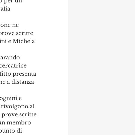
o per un 
afia 
one ne 
prove scritte 
ini e Michela 
iarando 
cercatrice 
itto presenta 
e a distanza 
ognini e 
 rivolgono al 
 prove scritte 
a un membro 
punto di 