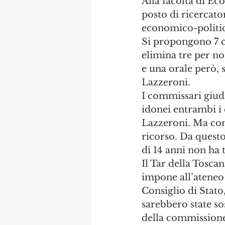
Alla facoltà di Ec
posto di ricercato
economico-politic
Si propongono 7 c
elimina tre per no
e una orale però, 
Lazzeroni.
I commissari giudi
idonei entrambi i 
Lazzeroni. Ma come
ricorso. Da questo
di 14 anni non ha t
Il Tar della Tosca
impone all’ateneo 
Consiglio di Stato
sarebbero state so
della commissione 