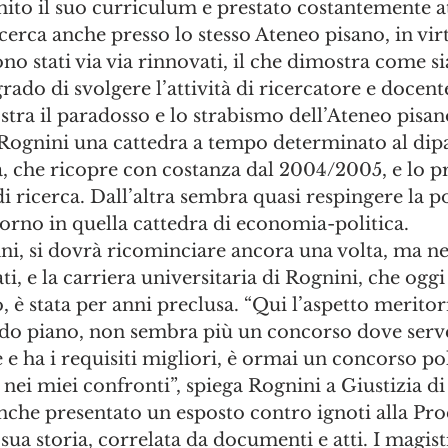
ito il suo curriculum e prestato costantemente att
erca anche presso lo stesso Ateneo pisano, in virt
ono stati via via rinnovati, il che dimostra come si
rado di svolgere l’attività di ricercatore e docente
tra il paradosso e lo strabismo dell’Ateneo pisan
 Rognini una cattedra a tempo determinato al dip
a, che ricopre con costanza dal 2004/2005, e lo 
i ricerca. Dall’altra sembra quasi respingere la po
orno in quella cattedra di economia-politica.
nni, si dovrà ricominciare ancora una volta, ma n
ti, e la carriera universitaria di Rognini, che oggi
, è stata per anni preclusa. “Qui l’aspetto meritori
do piano, non sembra più un concorso dove serve
 e ha i requisiti migliori, è ormai un concorso pol
 nei miei confronti”, spiega Rognini a Giustizia di
anche presentato un esposto contro ignoti alla Proc
 sua storia, correlata da documenti e atti. I magis