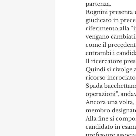
partenza.
Rognini presenta u
giudicato in prece
riferimento alla “
vengano cambiati. 
come il precedent
entrambi i candida
Il ricercatore pres
Quindi si rivolge 
ricorso incrociato
Spada bacchettano 
operazioni”, andav
Ancora una volta,
membro designato e
Alla fine si compo
candidato in esame
professore associa