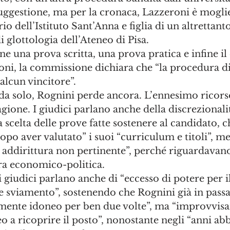
uggestione, ma per la cronaca, Lazzeroni è mogli
io dell’Istituto Sant’Anna e figlia di un altrettan
 glottologia dell’Ateneo di Pisa.
ne una prova scritta, una prova pratica e infine il
oni, la commissione dichiara che “la procedura di
alcun vincitore”.
a solo, Rognini perde ancora. L’ennesimo ricorso 
one. I giudici parlano anche della discrezionalit
scelta delle prove fatte sostenere al candidato, 
dopo aver valutato” i suoi “curriculum e titoli”, me
 addirittura non pertinente”, perché riguardavano
fera economico-politica.
 giudici parlano anche di “eccesso di potere per il
e sviamento”, sostenendo che Rognini già in passat
amente idoneo per ben due volte”, ma “improvvisa
o a ricoprire il posto”, nonostante negli “anni abb