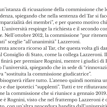
n’istanza di ricusazione della commissione che l
denza, spiegando che nella sentenza del Tar si fac
imparzialità dei membri”, e per questo motivo ch
L’università respinge la richiesta e il secondo con
e. Nell’ottobre 2012, la commissione “pur ritenen
ti” sceglie “all’unanimità” Lazzeroni.
enta ancora ricorso al Tar, che questa volta gli dar
al Consiglio di Stato, come la collega Lazzeroni. I
 finirà per premiare Rognini, mentre i giudici di 
l’università, spiegando che in sede di “rinnovazi
a “sostituita la commissione giudicatrice”.
 bisognerà rifare tutto. L’ateneo quindi nomina u
 due ipotetici “supplenti”. Tutti e tre rifiutavano
ne la commissione che si riunisce a gennaio 2019.
 è Rognini, visto che nel frattempo Lazzeroni è 
to, con un’altra procedura bandita dall’università