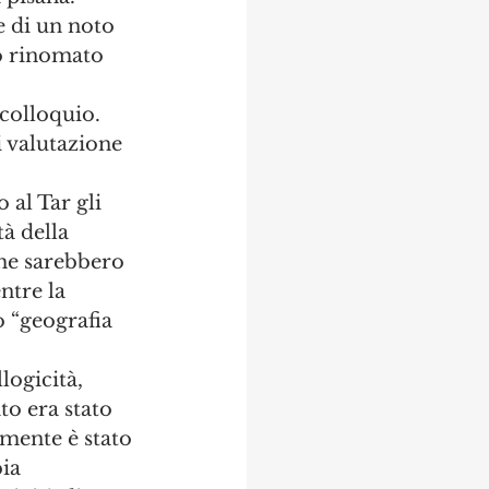
e di un noto 
to rinomato 
 colloquio. 
 valutazione 
al Tar gli 
à della 
che sarebbero 
ntre la 
 “geografia 
logicità, 
o era stato 
mente è stato 
ia 