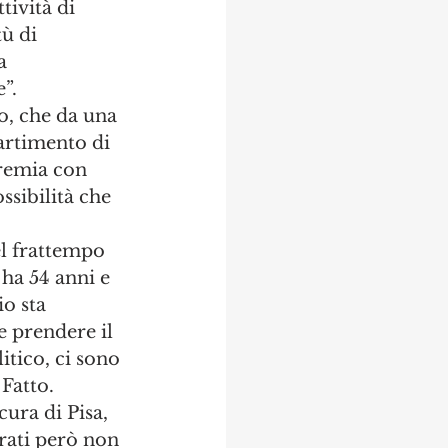
ività di 
ù di 
a 
”.
o, che da una 
artimento di 
premia con 
ssibilità che 
el frattempo 
 ha 54 anni e 
o sta 
 prendere il 
itico, ci sono 
 Fatto.
ura di Pisa, 
trati però non 