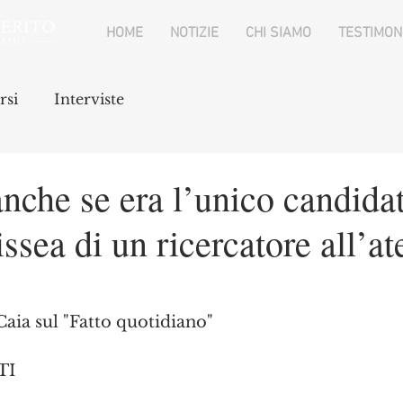
HOME
NOTIZIE
CHI SIAMO
TESTIMON
rsi
Interviste
nche se era l’unico candidat
issea di un ricercatore all’at
 Caia sul "Fatto quotidiano"
TI