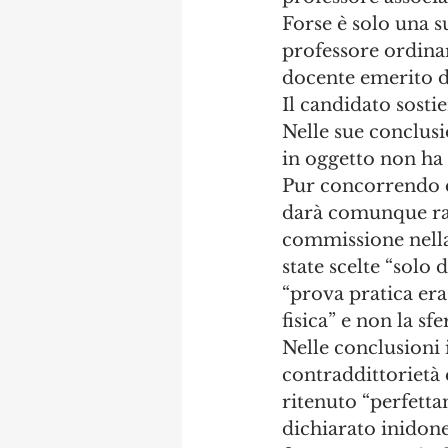
Forse è solo una s
professore ordinar
docente emerito di
Il candidato sostie
Nelle sue conclusi
in oggetto non ha 
Pur concorrendo d
darà comunque ragi
commissione nella 
state scelte “solo 
“prova pratica era
fisica” e non la s
Nelle conclusioni i
contraddittorietà 
ritenuto “perfett
dichiarato inidone