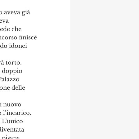
o aveva già 
eva 
iede che 
corso finisce 
do idonei 
à torto. 
l doppio 
Palazzo 
one delle 
n nuovo 
 l’incarico. 
 L’unico 
diventata 
 pisana. 