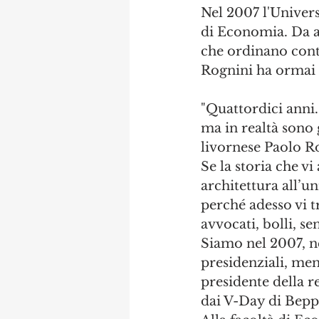
Nel 2007 l'Univers
di Economia. Da all
che ordinano cont
Rognini ha ormai 
"Quattordici anni.
ma in realtà sono g
livornese Paolo Ro
Se la storia che v
architettura all’u
perché adesso vi t
avvocati, bolli, se
Siamo nel 2007, n
presidenziali, men
presidente della r
dai V-Day di Bepp