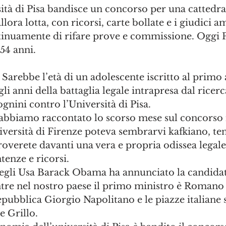
ità di Pisa bandisce un concorso per una cattedra 
ora lotta, con ricorsi, carte bollate e i giudici a
inuamente di rifare prove e commissione. Oggi 
54 anni.
 Sarebbe l’età di un adolescente iscritto al primo 
li anni della battaglia legale intrapresa dal ricerc
gnini contro l’Università di Pisa.
i abbiamo raccontato lo scorso mese sul concorso 
niversità di Firenze poteva sembrarvi kafkiano, ten
roverete davanti una vera e propria odissea legale,
ntenze e ricorsi.
egli Usa Barack Obama ha annunciato la candidat
tre nel nostro paese il primo ministro è Romano P
epubblica Giorgio Napolitano e le piazze italiane 
e Grillo.