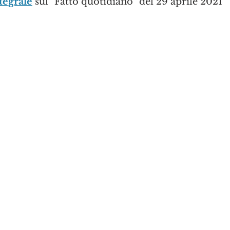
tegrale
 sul "Fatto quotidiano" del 29 aprile 2021