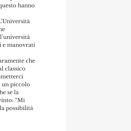
 questo hanno 
L’Università 
ne 
l’università 
ti e manovrati 
iaramente che 
 classico 
 metterci 
 un piccolo 
e se la 
into: “Mi 
la possibilità 