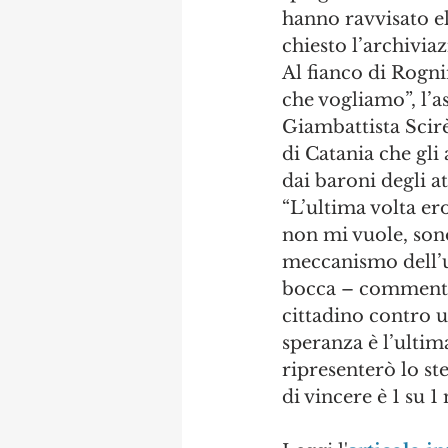
hanno ravvisato e
chiesto l’archivia
Al fianco di Rogni
che vogliamo”, l’a
Giambattista Scirè
di Catania che gli
dai baroni degli ate
“L’ultima volta er
non mi vuole, son
meccanismo dell’un
bocca – commenta 
cittadino contro u
speranza è l’ultim
ripresenterò lo ste
di vincere è 1 su 