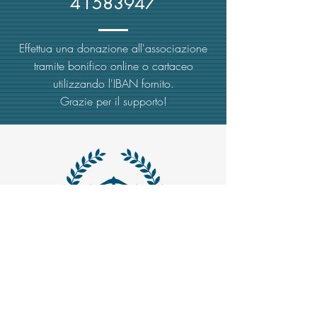
41583947
Effettua una donazione all'associazione
tramite bonifico online o cartaceo
utilizzando l'IBAN fornito.
Grazie per il supporto!
MAIL -
trasparenzaemerito@gmail.com
EMAIL PEC