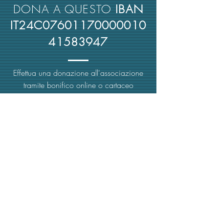
DONA A QUESTO
IBAN
IT24C07601170000010
41583947
Effettua una donazione all'associazione
tramite bonifico online o cartaceo
utilizzando l'IBAN fornito.
Grazie per il supporto!