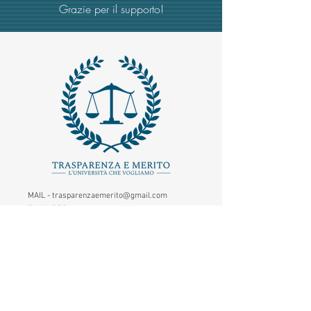
Grazie per il supporto!
MAIL -
trasparenzaemerito@gmail.com
EMAIL PEC
-
trasparenzaemerito@pcert.postecert.it
Via Dandolo 19/A Roma (Trastevere
)
Codice Fiscale:
97965470582
.
IBAN - IT24C0760117000001041583947