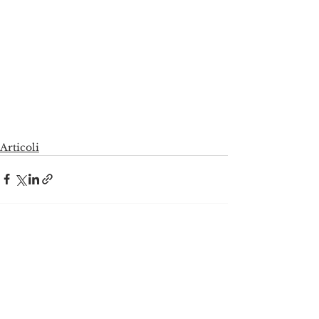
Articoli
Mostra tutti
Post recenti