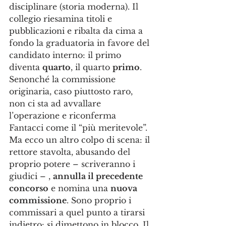
disciplinare (storia moderna). Il 
collegio riesamina titoli e 
pubblicazioni e ribalta da cima a 
fondo la graduatoria in favore del 
candidato interno: il primo 
diventa 
quarto
, il quarto 
primo
. 
Senonché la commissione 
originaria, caso piuttosto raro, 
non ci sta ad avvallare 
l’operazione e riconferma 
Fantacci come il “più meritevole”. 
Ma ecco un altro colpo di scena: il 
rettore stavolta, abusando del 
proprio potere – scriveranno i 
giudici – , 
annulla il precedente 
concorso
 e nomina una 
nuova 
commissione
. Sono proprio i 
commissari a quel punto a tirarsi 
indietro: si dimettono in blocco. Il 