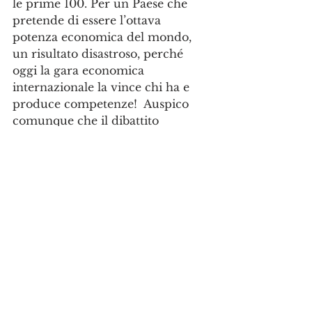
le prime 100. Per un Paese che 
pretende di essere l’ottava 
potenza economica del mondo, 
un risultato disastroso, perché 
oggi la gara economica 
internazionale la vince chi ha e 
produce competenze!  Auspico 
comunque che il dibattito 
continui e che l’accademia esca 
dal mondo autoreferenziale dove 
la politica l’ha gettata, per chiaro 
disinteresse. 
Riccardo Iacona
Leggi il 
post
 di Presa Diretta del 
17 febbraio 2022