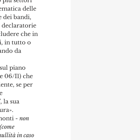
più settori 
lematica delle 
e dei bandi, 
 declaratorie 
cludere che in 
, in tutto o 
bando da 
sul piano 
e 06/I1) che 
nte, se per 
e 
 la sua 
ura». 
onti - 
non 
 (come 
ullità in caso 