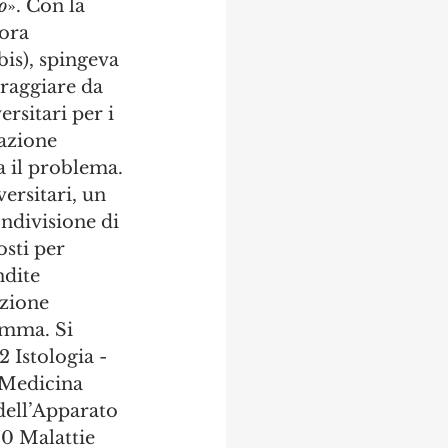
o
». Con la 
ora 
bis), spingeva 
oraggiare da 
rsitari per i 
lazione 
a il problema.
ersitari, un 
ndivisione di 
sti per 
ndite 
azione 
omma. Si 
 Istologia - 
Medicina 
dell’Apparato 
0 Malattie 