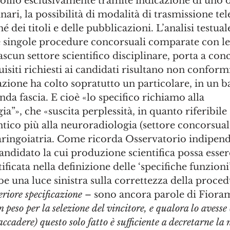
ofilo esclusivamente tramite indicazione di uno o 
inari, la possibilità di modalità di trasmissione te
dei titoli e delle pubblicazioni. L’analisi testual
e singole procedure concorsuali comparate con le
ascun settore scientifico disciplinare, porta a con
quisiti richiesti ai candidati risultano non conformi
iazione ha colto sopratutto un particolare, in un 
nda fascia. E cioè «lo specifico richiamo alla 
a”», che «suscita perplessità, in quanto riferibile 
ntico più alla neuroradiologia (settore concorsual
aringoiatria. Come ricorda Osservatorio indipende
candidato la cui produzione scientifica possa esser
icata nella definizione delle ‘specifiche funzioni’,
be una luce sinistra sulla correttezza della proced
riore specificazione
 – sono ancora parole di Fioram
 peso per la selezione del vincitore, e qualora lo avesse
cadere) questo solo fatto è sufficiente a decretarne la n