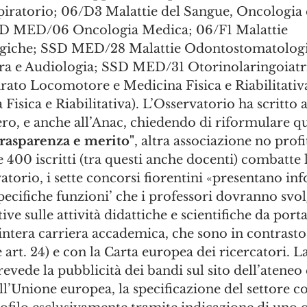
piratorio; 06/D3 Malattie del Sangue, Oncologia 
D MED/06 Oncologia Medica; 06/F1 Malattie 
iche; SSD MED/28 Malattie Odontostomatologi
ra e Audiologia; SSD MED/31 Otorinolaringoiatr
arato Locomotore e Medicina Fisica e Riabilitativ
sica e Riabilitativa). L’Osservatorio ha scritto al
ero, e anche all’Anac, chiedendo di riformulare q
rasparenza e merito"
, altra associazione no profi
 400 iscritti (tra questi anche docenti) combatte l
atorio, i sette concorsi fiorentini «presentano in
‘specifiche funzioni’ che i professori dovranno svo
tive sulle attività didattiche e scientifiche da porta
ntera carriera accademica, che sono in contrasto
e art. 24) e con la Carta europea dei ricercatori. L
revede la pubblicità dei bandi sul sito dell’ateneo 
ll’Unione europea, la specificazione del settore c