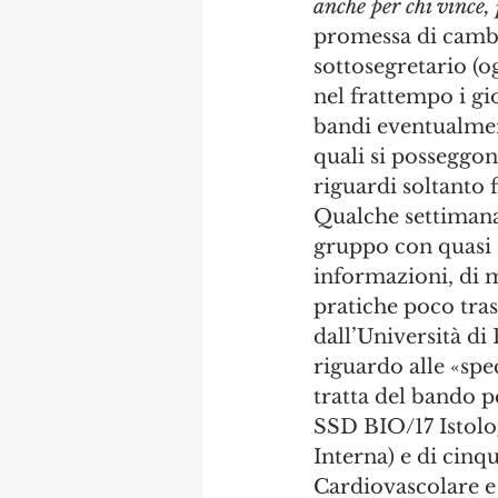
anche per chi vince, 
promessa di cambia
sottosegretario (o
nel frattempo i gi
bandi eventualmente
quali si posseggon
riguardi soltanto 
Qualche settimana 
gruppo con quasi 2
informazioni, di m
pratiche poco trasp
dall’Università di
riguardo alle «spe
tratta del bando p
SSD BIO/17 Istol
Interna) e di cinq
Cardiovascolare e