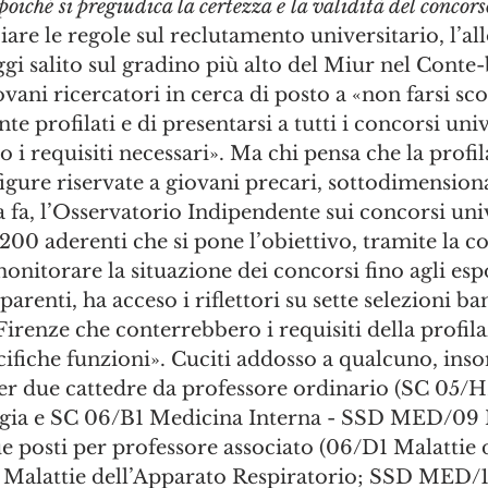
poiché si pregiudica la certezza e la validità del concors
re le regole sul reclutamento universitario, l’all
ggi salito sul gradino più alto del Miur nel Conte-
ovani ricercatori in cerca di posto a «non farsi sc
 profilati e di presentarsi a tutti i concorsi unive
o i requisiti necessari». Ma chi pensa che la profi
figure riservate a giovani precari, sottodimension
fa, l’Osservatorio Indipendente sui concorsi univ
00 aderenti che si pone l’obiettivo, tramite la co
onitorare la situazione dei concorsi fino agli espo
arenti, ha acceso i riflettori su sette selezioni ba
 Firenze che conterrebbero i requisiti della profil
cifiche funzioni». Cuciti addosso a qualcuno, ins
er due cattedre da professore ordinario (SC 05/H2
ogia e SC 06/B1 Medicina Interna - SSD MED/09 
ue posti per professore associato (06/D1 Malattie 
 Malattie dell’Apparato Respiratorio; SSD MED/1