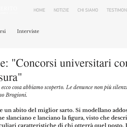
HOME
NOTIZIE
CHI SIAMO
TESTIMON
rsi
Interviste
: "Concorsi universitari co
isura"
 ecco cosa abbiamo scoperto. Le denunce non più silenz
no Brogioni.
 un abito del miglior sarto. Si modellano addos
e slanciano e lanciano la figura, visto che descri
culiari caratteristiche di chi otterrà quel posto. 