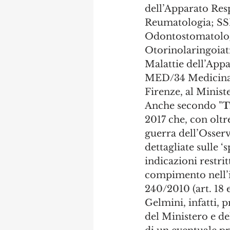
dell’Apparato Res
Reumatologia; SS
Odontostomatolog
Otorinolaringoiat
Malattie dell’App
MED/34 Medicina Fi
Firenze, al Minist
Anche secondo "
T
2017 che, con oltre
guerra dell’Osserv
dettagliate sulle 
indicazioni restrit
compimento nell’i
240/2010 (art. 18 
Gelmini, infatti, p
del Ministero e de