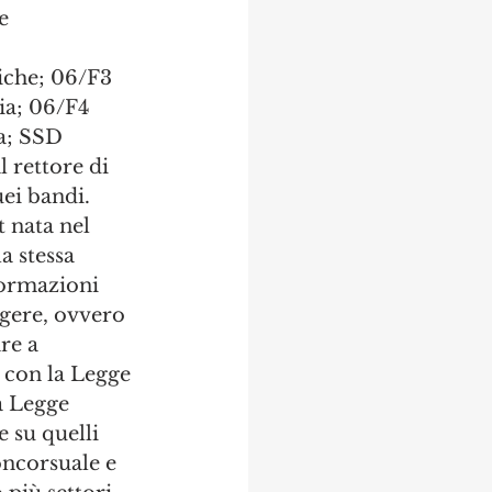
e 
che; 06/F3 
ia; 06/F4 
a; SSD 
 rettore di 
uei bandi.
t nata nel 
a stessa 
formazioni 
lgere, ovvero 
re a 
 con la Legge 
a Legge 
e su quelli 
oncorsuale e 