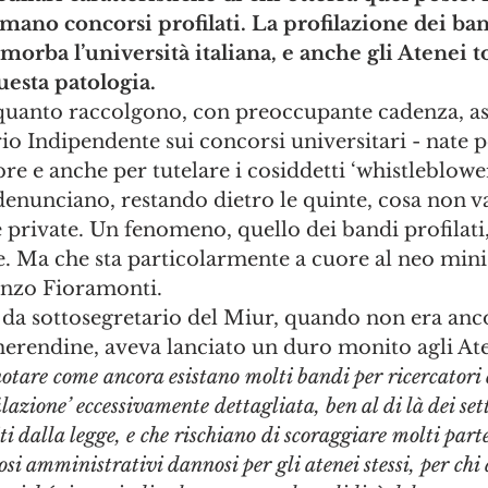
amano concorsi profilati. La profilazione dei ban
morba l’università italiana, e anche gli Atenei t
esta patologia.
anto raccolgono, con preoccupante cadenza, ass
o Indipendente sui concorsi universitari - nate p
e e anche per tutelare i cosiddetti ‘whistleblower
 denunciano, restando dietro le quinte, cosa non va
 private. Un fenomeno, quello dei bandi profilati,
re. Ma che sta particolarmente a cuore al neo mini
enzo Fioramonti. 
 da sottosegretario del Miur, quando non era an
 merendine, aveva lanciato un duro monito agli Ate
otare come ancora esistano molti bandi per ricercatori
lazione’ eccessivamente dettagliata, ben al di là dei sett
ti dalla legge, e che rischiano di scoraggiare molti part
si amministrativi dannosi per gli atenei stessi, per chi