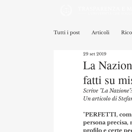
Tutti i post
Articoli
Rico
29 set 2019
La Nazione
fatti su m
Scrive "La Nazione":
Un articolo di Stefa
"
PERFETTI
, 
come
persona precisa, n
profilo e certe pe