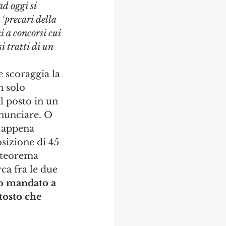
d oggi si 
 ‘precari della 
i a concorsi cui 
i tratti di un 
 scoraggia la 
n solo 
l posto in un 
nunciare. O 
a appena 
sizione di 45 
l teorema 
ca fra le due 
to mandato a 
tosto che 