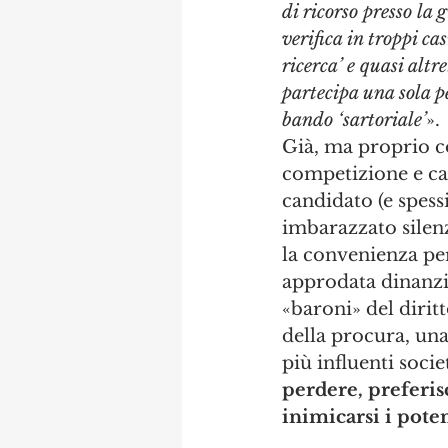
di ricorso presso la
verifica in troppi ca
ricerca’ e quasi altre
partecipa una sola pe
bando ‘sartoriale’
».
Già, ma proprio co
competizione e cap
candidato (e spess
imbarazzato silenz
la convenienza per
approdata dinanzi 
«baroni» del dirit
della procura, una 
più influenti societ
perdere, preferisc
inimicarsi i poten