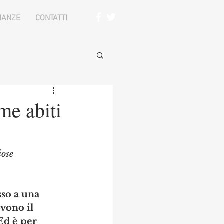
IANZE
CONTATTI
me abiti
iose
so a una 
vono il 
Ed è per 