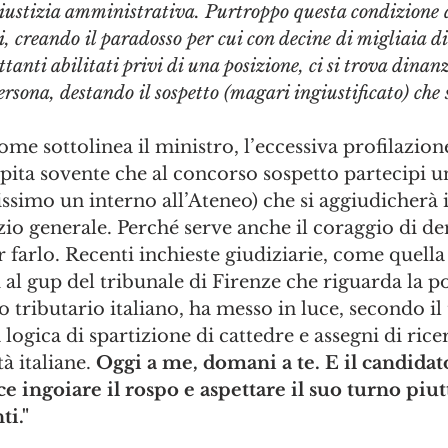
 giustizia amministrativa. Purtroppo questa condizione a
si, creando il paradosso per cui con decine di migliaia di
ttanti abilitati privi di una posizione, ci si trova dinanz
rsona, destando il sospetto (magari ingiustificato) che s
me sottolinea il ministro, l’eccessiva profilazione
ita sovente che al concorso sospetto partecipi u
issimo un interno all’Ateneo) che si aggiudicherà i
io generale. Perché serve anche il coraggio di de
 farlo. Recenti inchieste giudiziarie, come quell
al gup del tribunale di Firenze che riguarda la po
to tributario italiano, ha messo in luce, secondo i
logica di spartizione di cattedre e assegni di ricer
à italiane. 
Oggi a me, domani a te. E il candida
e ingoiare il rospo e aspettare il suo turno piut
ti."