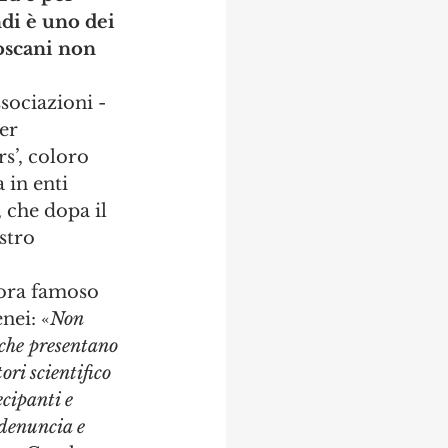
di è uno dei 
oscani non 
ociazioni - 
er 
s’, coloro 
 in enti 
 che dopa il 
stro 
cora famoso 
nei: «
Non 
 che presentano 
ori scientifico 
ecipanti e 
 denuncia e 