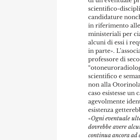
di un eventuale pr
scientifico-discipl
candidature nonché 
in riferimento all
ministeriali per ci
alcuni di essi i re
in parte». L’assoc
professore di seco
“otoneuroradiologi
scientifico e sema
non alla Otorinol
caso esistesse un 
agevolmente identif
esistenza gettereb
«
Ogni eventuale ulte
dovrebbe avere alcun
continua ancora ad ac