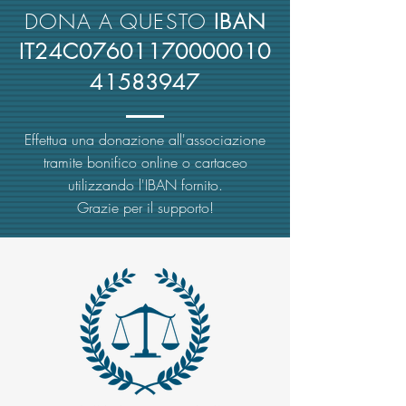
DONA A QUESTO
IBAN
IT24C07601170000010
41583947
Effettua una donazione all'associazione
tramite bonifico online o cartaceo
utilizzando l'IBAN fornito.
Grazie per il supporto!