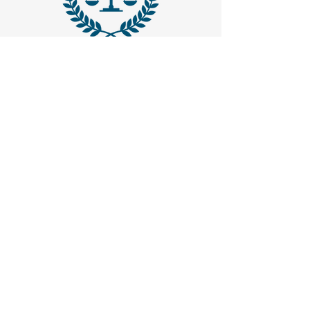
MAIL -
trasparenzaemerito@gmail.com
EMAIL PEC
-
trasparenzaemerito@pcert.postecert.it
Via Dandolo 19/A Roma (Trastevere
)
Codice Fiscale:
97965470582
.
IBAN - IT24C0760117000001041583947
(BancoPosta - Poste Italiane)
CONTATTACI
1. Inserisci il tuo nome