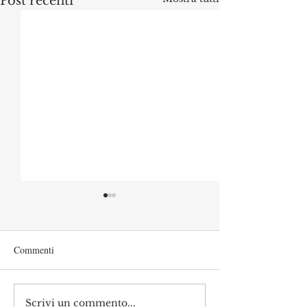
Post recenti
Commenti
Scrivi un commento...
L’università italiana non
Ancora ombre su 