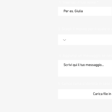
1. Inserisci il tuo nome
3. Scegli il motivo per il quale ci 
4. Aggiungi un messaggio se ne
5. Carica carta d'identità in caso 
Carica file i