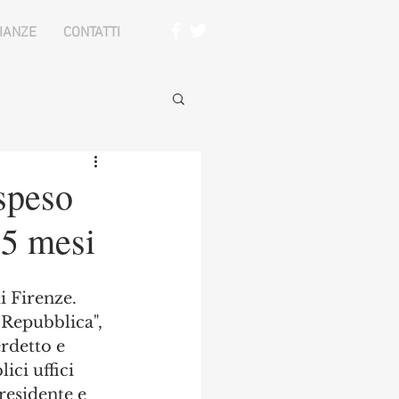
IANZE
CONTATTI
ospeso
 5 mesi
i Firenze. 
 Repubblica",  
erdetto e 
ici uffici 
residente e 