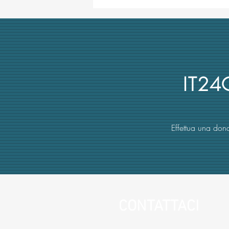
Concorso di Archeologia
Classica a Uni Vanvitelli
annullato dai giudici per
mancata obiettività della
commissione (con danno
erariale)
IT2
Effettua una dona
CONTATTACI