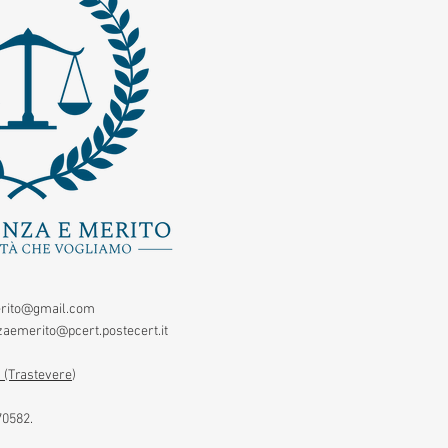
rito@gmail.com
aemerito@pcert.postecert.it
 (Trastevere
)
70582.