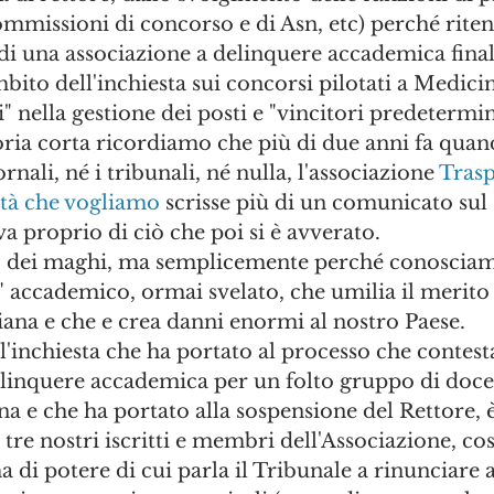
missioni di concorso e di Asn, etc) perché riten
 di una associazione a delinquere accademica finali
bito dell'inchiesta sui concorsi pilotati a Medicin
" nella gestione dei posti e "vincitori predetermina
oria corta ricordiamo che più di due anni fa qua
rnali, né i tribunali, né nulla, l'associazione 
Trasp
ità che vogliamo
 scrisse più di un comunicato sul 
va proprio di ciò che poi si è avverato. 
dei maghi, ma semplicemente perché conosciamo
" accademico, ormai svelato, che umilia il merito
aliana e che e crea danni enormi al nostro Paese.
inchiesta che ha portato al processo che contest
elinquere accademica per un folto gruppo di docen
a e che ha portato alla sospensione del Rettore, è
tre nostri iscritti e membri dell'Associazione, cost
 di potere di cui parla il Tribunale a rinunciare a