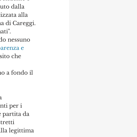
uto dalla 
zzata alla 
a di Careggi. 
ti". 
ndo nessuno 
arenza e 
sito che 
 a fondo il  
 
a 
ti per i 
 partita da 
retti 
lla legittima 