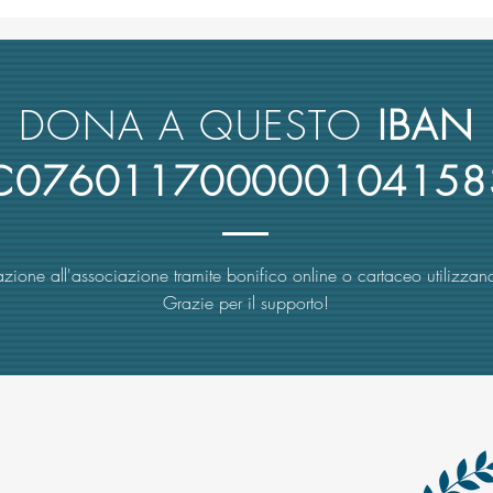
L’università italiana non tiene
Anco
conto del merito scientifico nel
retto
reclutamento dei suoi docenti
nuova
rimbo
DONA A QUESTO
IBAN
4C076011700000104158
zione all'associazione tramite bonifico online o cartaceo utilizzand
Grazie per il supporto!