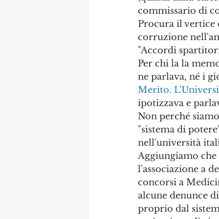
commissario di com
Procura il vertice
corruzione nell'am
"Accordi spartitori
Per chi la la mem
ne parlava, né i gio
Merito. L'Univers
ipotizzava e parla
Non perché siamo 
"sistema di potere
nell'università it
Aggiungiamo che l'
l'associazione a d
concorsi a Medicin
alcune denunce di 
proprio dal sistema