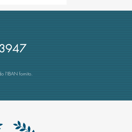
ra ombre su Cuzzocrea,
re UniMe e presidente Crui:
 recente denuncia su
rsi d'oro
3947
o l'IBAN fornito.