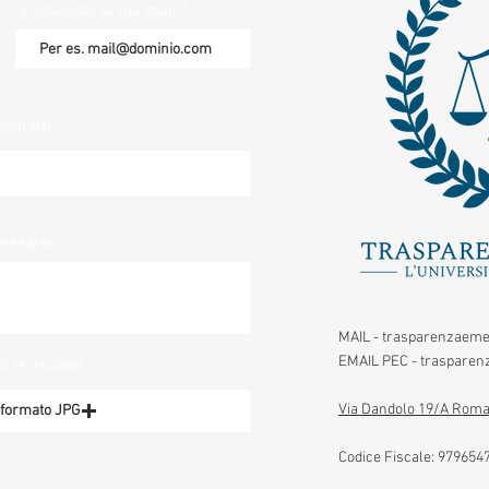
2. Inserisci la tua mail
contatti
cessario
MAIL -
trasparenzaeme
EMAIL PEC -
trasparenz
di iscrizione
Via Dandolo 19/A Roma
n formato JPG
Codice Fiscale:
979654