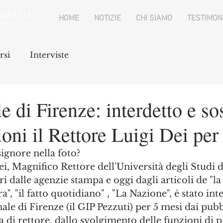
HOME
NOTIZIE
CHI SIAMO
TESTIMON
rsi
Interviste
le di Firenze: interdetto e s
ioni il Rettore Luigi Dei per
ignore nella foto? 
i, Magnifico Rettore dell'Università degli Studi d
i dalle agenzie stampa e oggi dagli articoli de "la
a", "il fatto quotidiano" , "La Nazione", è stato int
le di Firenze (il GIP Pezzuti) per 5 mesi dai pubbl
a di rettore, dallo svolgimento delle funzioni di p