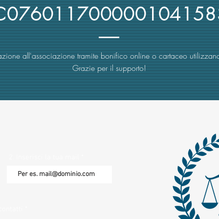
4C076011700000104158
zione all'associazione tramite bonifico online o cartaceo utilizzand
Grazie per il supporto!
2. Inserisci la tua mail
contatti