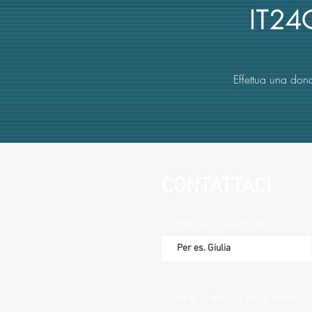
IT2
Effettua una dona
CONTATTACI
1. Inserisci il tuo nome
3. Scegli il motivo per il quale ci 