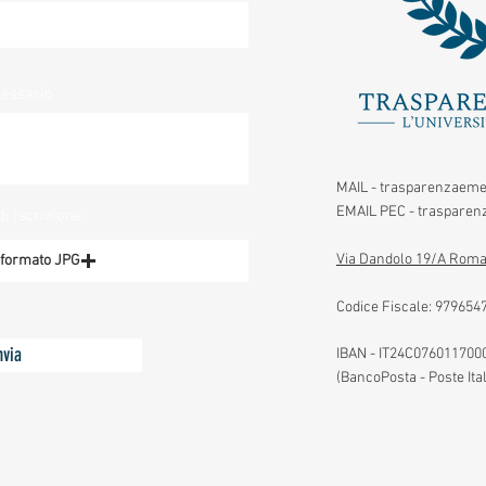
cessario
MAIL -
trasparenzaeme
EMAIL PEC -
trasparenz
di iscrizione
Via Dandolo 19/A Roma
n formato JPG
Codice Fiscale:
979654
nvia
IBAN - IT24C07601170
(BancoPosta - Poste Ita