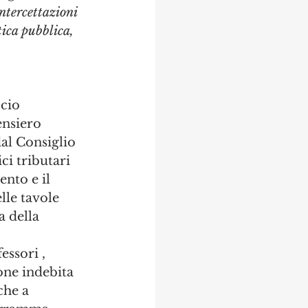
intercettazioni  
tica pubblica, 
cio 
ensiero 
al Consiglio 
ci tributari 
nto e il 
lle tavole 
 della 
 
essori , 
one indebita 
che a 