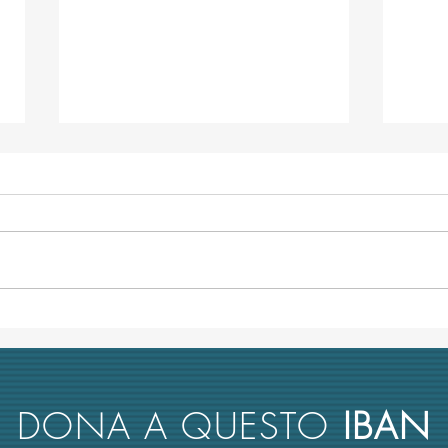
L’università italiana non tiene
Anco
conto del merito scientifico nel
retto
reclutamento dei suoi docenti
nuova
rimbo
DONA A QUESTO
IBAN