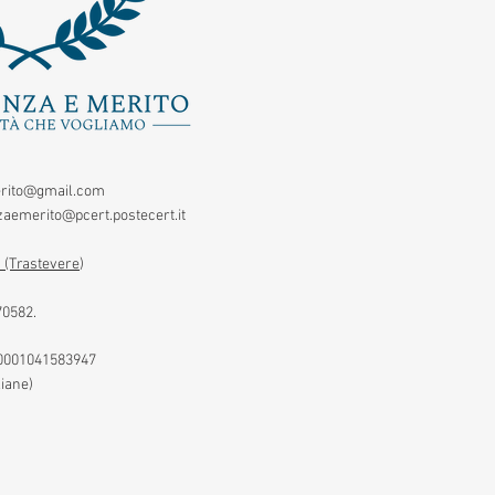
rito@gmail.com
aemerito@pcert.postecert.it
 (Trastevere
)
70582.
00001041583947
liane)