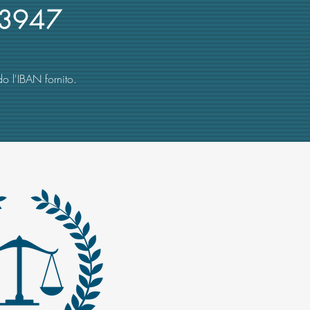
3947
o l'IBAN fornito.