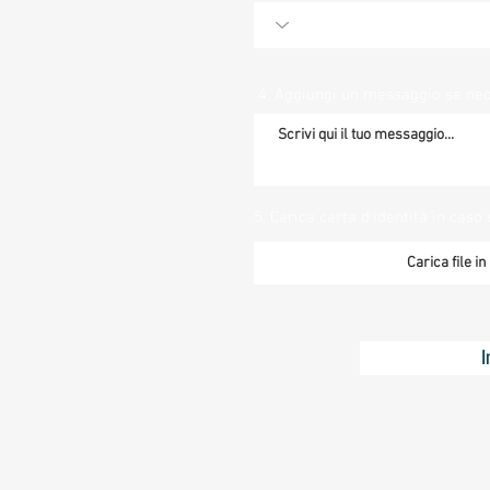
4. Aggiungi un messaggio se ne
5. Carica carta d'identità in caso 
Carica file i
I