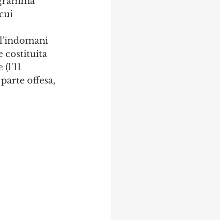
rogramma 
cui 
ll'indomani 
 costituita 
(l'11 
parte offesa, 