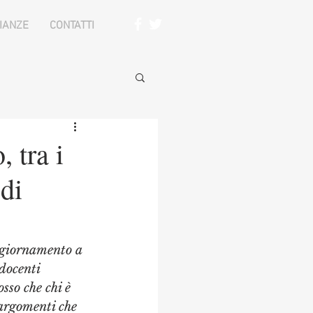
IANZE
CONTATTI
 tra i
 di
ggiornamento a 
 docenti 
sso che chi è 
argomenti che 