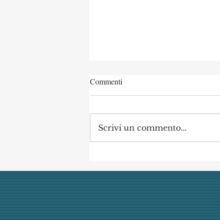
Commenti
Scrivi un commento...
Concorso di Archeologia
Classica a Uni Vanvitelli
annullato dai giudici per
mancata obiettività della
commissione (con danno
erariale)