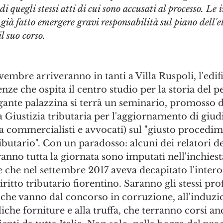
di quegli stessi atti di cui sono accusati al processo. Le 
già fatto emergere gravi responsabilità sul piano dell'e
il suo corso.
vembre arriveranno in tanti a Villa Ruspoli, l'edifi
nze che ospita il centro studio per la storia del p
egante palazzina si terrà un seminario, promosso d
a Giustizia tributaria per l'aggiornamento di giudi
 commercialisti e avvocati) sul "giusto procedime
ibutario". Con un paradosso: alcuni dei relatori de
nno tutta la giornata sono imputati nell'inchiesta
 che nel settembre 2017 aveva decapitato l'intero
itto tributario fiorentino. Saranno gli stessi prof
 che vanno dal concorso in corruzione, all'induzi
iche forniture e alla truffa, che terranno corsi an