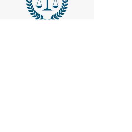
MAIL -
trasparenzaemerito@gmail.com
EMAIL PEC
-
trasparenzaemerito@pcert.postecert.it
Via Dandolo 19/A Roma (Trastevere
)
Codice Fiscale:
97965470582
.
IBAN - IT24C0760117000001041583947
(BancoPosta - Poste Italiane)
CONTATTACI
1. Inserisci il tuo nome