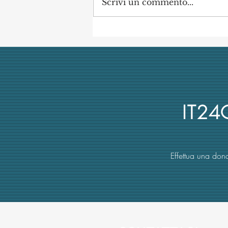
Scrivi un commento...
Concorso di Archeologia
Classica a Uni Vanvitelli
annullato dai giudici per
mancata obiettività della
commissione (con danno
erariale)
IT2
Effettua una dona