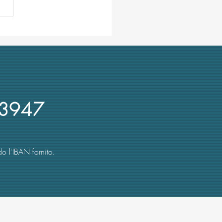
ra ombre su Cuzzocrea,
re UniMe e presidente Crui:
 recente denuncia su
rsi d'oro
3947
o l'IBAN fornito.