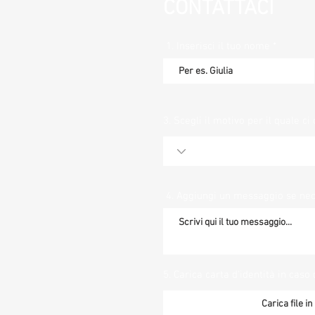
CONTATTACI
1. Inserisci il tuo nome
3. Scegli il motivo per il quale ci 
4. Aggiungi un messaggio se ne
5. Carica carta d'identità in caso 
Carica file i