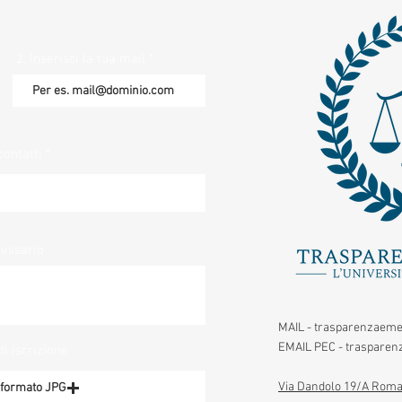
2. Inserisci la tua mail
contatti
cessario
MAIL -
trasparenzaeme
EMAIL PEC -
trasparenz
di iscrizione
Via Dandolo 19/A Roma
n formato JPG