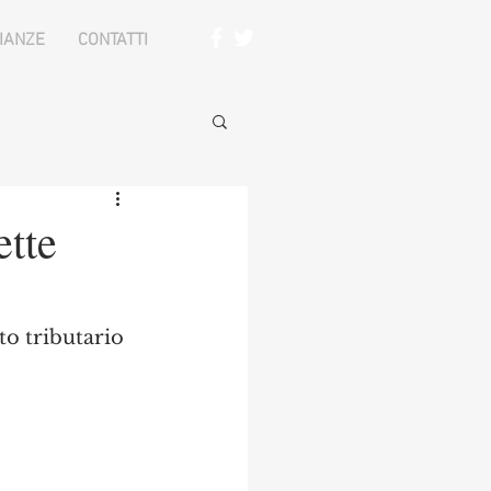
IANZE
CONTATTI
ette
tto tributario