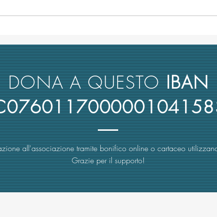
L’università italiana non tiene
Anco
conto del merito scientifico nel
retto
reclutamento dei suoi docenti
nuova
rimbo
DONA A QUESTO
IBAN
4C076011700000104158
zione all'associazione tramite bonifico online o cartaceo utilizzand
Grazie per il supporto!