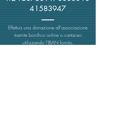
41583947
Effettua una donazione all'associazione
tramite bonifico online o cartaceo
utilizzando l'IBAN fornito.
Grazie per il supporto!
MAIL -
trasparenzaemerito@gmail.com