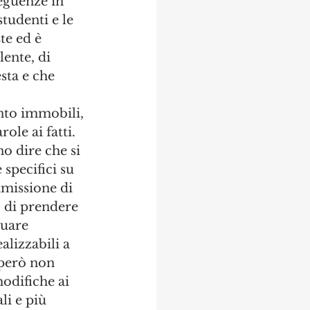
eguenze in 
studenti e le 
te ed è 
ente, di 
sta e che 
nto immobili, 
le ai fatti. 
o dire che si 
 specifici su 
mmissione di 
 di prendere 
uare 
lizzabili a 
 però non 
odifiche ai 
i e più 