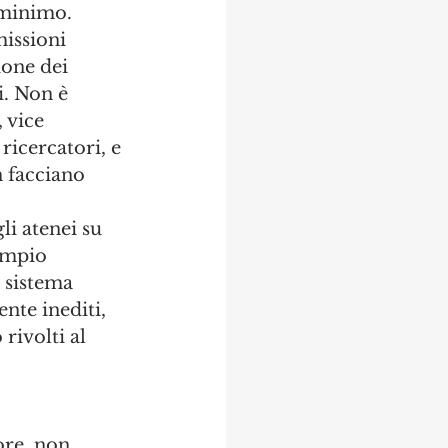
 minimo. 
issioni 
one dei 
i. Non è 
 vice 
 ricercatori, e 
n facciano 
i atenei su 
empio 
 sistema 
nte inediti, 
rivolti al 
 
ore, non 