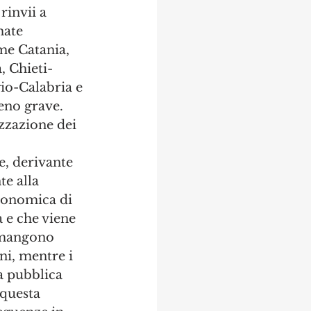
rinvii a 
mate 
ome Catania, 
 Chieti-
io-Calabria e 
eno grave.
zzazione dei 
e, derivante 
e alla 
conomica di 
a e che viene 
imangono 
ni, mentre i 
a pubblica 
 questa 