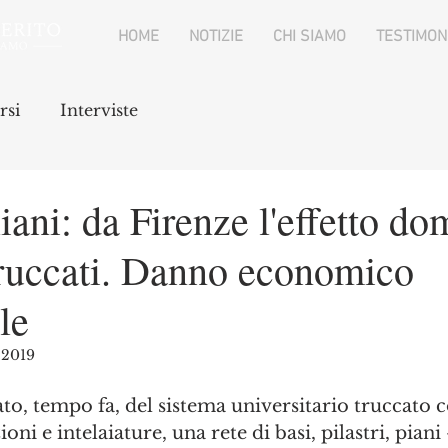
HOME
NOTIZIE
CHI SIAMO
TESTIMON
rsi
Interviste
liani: da Firenze l'effetto do
truccati. Danno economico
le
 2019
o, tempo fa, del sistema universitario truccato 
oni e intelaiature, una rete di basi, pilastri, piani