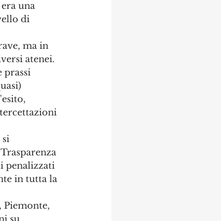
 era una 
ello di 
rave, ma in 
versi atenei. 
 prassi 
uasi) 
esito, 
tercettazioni 
si 
 Trasparenza 
i penalizzati 
e in tutta la 
, Piemonte, 
ni su 