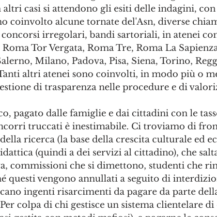
altri casi si attendono gli esiti delle indagini, con 
nno coinvolto alcune tornate del'Asn, diverse chia
 concorsi irregolari, bandi sartoriali, in atenei c
 Roma Tor Vergata, Roma Tre, Roma La Sapienza,
alerno, Milano, Padova, Pisa, Siena, Torino, Regg
anti altri atenei sono coinvolti, in modo più o m
stione di trasparenza nelle procedure e di valori
, pagato dalle famiglie e dai cittadini con le tass
ncorri truccati è inestimabile. Ci troviamo di front
la ricerca (la base della crescita culturale ed e
idattica (quindi a dei servizi al cittadino), che salt
a, commissioni che si dimettono, studenti che r
hé questi vengono annullati a seguito di interdizio
ano ingenti risarcimenti da pagare da parte dell
er colpa di chi gestisce un sistema clientelare di