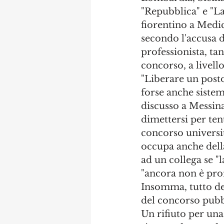
"Repubblica" e "La
fiorentino a Medici
secondo l'accusa d
professionista, ta
concorso, a livell
"Liberare un post
forse anche sistem
discusso a Messina
dimettersi per ten
concorso universit
occupa anche della
ad un collega se "
"ancora non è pron
Insomma, tutto deci
del concorso pubbli
Un rifiuto per una