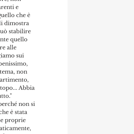
renti e 
uello che è 
li dimostra 
ò stabilire 
nte quello 
e alle 
giamo sui 
 benissimo, 
istema, non 
artimento, 
topo... Abbia 
tto."
perché non si 
che è stata 
le proprie 
raticamente, 