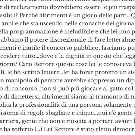
lte di reclutamento dovrebbero essere le più traspa
sibili? Perché altrimenti è un gioco delle parti…Q
 anni e che sta uscendo nelle cronache dei giorna
lla programmazione è ineludibile e che lei non pu
 abbiano il potere discrezionale di fare letteralme
imenti è inutile il concorso pubblico, lasciamo pur
decidere tutto…dove è la dignità in questo che leg
 giorni? Caro Rettore queste cose lei le conosceva
iali, le ho scritto lettere…lei ha forse protetto un s
 manipolo di persone avrebbe soppresso un dip
 di concorso..non si può più giocare al gatto col 
 di dimettersi, altrimenti siamo al tramonto di tu
olita la professionalità di una persona solamente 
stema di regole sbagliate e inique...qui c'è gente 
arriera, gente che non è riuscita a portare avanti 
e ha sofferto (…) Lei Rettore è stato eletto democ