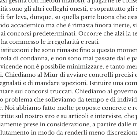
casi gestita con metodi mafiosi), a pagarne le cons
ità sono gli altri colleghi onesti, e soprattutto gli 
 di far leva, dunque, su quella parte buona che esis
o accademico ma che è rimasta finora inerte, sil
 ai concorsi predeterminati. Occorre che alzi la te
i ha commesso le irregolarità e reati.
e istituzioni che sono rimaste fino a questo mome
rola di condanna, e non sono mai passate dalle paro
 vicende non è possibile minimizzare, e tanto men
ati. Chiediamo al Miur di avviare controlli precisi e
 segnalati e di mandare ispezioni. Istituire una co
ntare sui concorsi truccati. Chiediamo al governo
to problema che solleviamo da tempo e di individ
. Noi abbiamo fatto molte proposte concrete e rea
ritte sul nostro sito e su articoli e interviste, che
iamente prese in considerazione, a partire dalle m
lutamento in modo da renderli meno discrezional