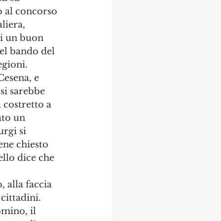
o al concorso 
liera, 
si un buon 
el bando del 
gioni. 
Cesena, e 
si sarebbe 
 costretto a 
ato un 
rgi si 
ene chiesto 
llo dice che 
 alla faccia 
cittadini. 
mino, il 