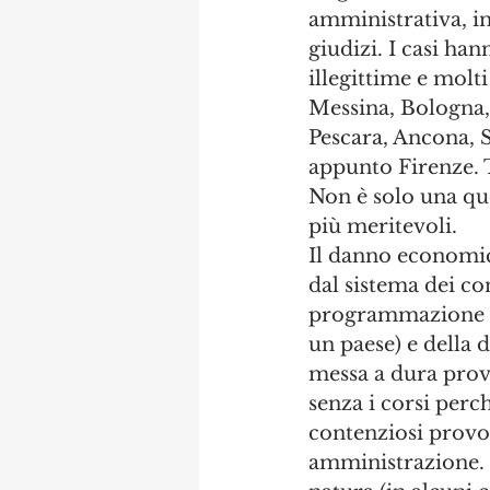
amministrativa, in 
giudizi. I casi ha
illegittime e molti
Messina, Bologna,
Pescara, Ancona, S
appunto Firenze. T
Non è solo una que
più meritevoli. 
Il danno economico
dal sistema dei co
programmazione del
un paese) e della d
messa a dura prov
senza i corsi perc
contenziosi provoc
amministrazione. P