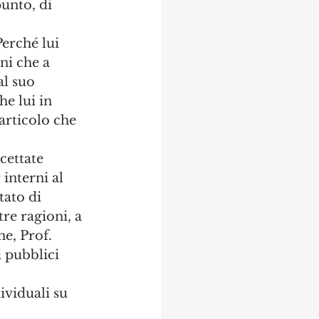
unto, di 
Perché lui 
ni che a 
al suo 
he lui in 
articolo che 
cettate 
interni al 
ato di 
re ragioni, a 
ne, Prof. 
i pubblici 
viduali su 