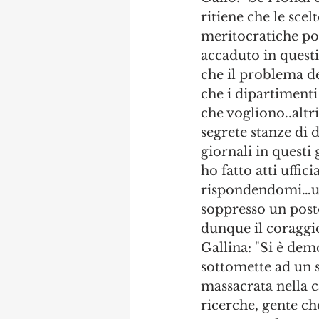
ritiene che le sce
meritocratiche pos
accaduto in questi
che il problema de
che i dipartimenti
che vogliono..altr
segrete stanze di 
giornali in questi
ho fatto atti uffic
rispondendomi…un
soppresso un posto
dunque il coraggio
Gallina: "Si è dem
sottomette ad un si
massacrata nella c
ricerche, gente ch