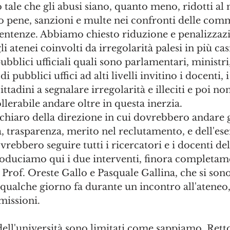
 tale che gli abusi siano, quanto meno, ridotti al
pene, sanzioni e multe nei confronti delle comm
sentenze. Abbiamo chiesto riduzione e penalizzazi
i atenei coinvolti da irregolarità palesi in più cas
ubblici ufficiali quali sono parlamentari, ministri,
di pubblici uffici ad alti livelli invitino i docenti, i
cittadini a segnalare irregolarità e illeciti e poi no
llerabile andare oltre in questa inerzia. 
chiaro della direzione in cui dovrebbero andare gl
, trasparenza, merito nel reclutamento, e dell'es
rebbero seguire tutti i ricercatori e i docenti del
roduciamo qui i due interventi, finora completame
 Prof. Oreste Gallo e Pasquale Gallina, che si sono 
 qualche giorno fa durante un incontro all'ateneo,
missioni.
 dell'università sono limitati come sappiamo, Rett