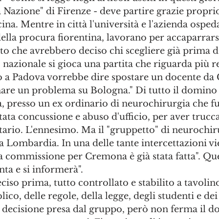
 Nazione" di Firenze - deve partire grazie propri
na. Mentre in città l'università e l'azienda ospeda
ella procura fiorentina, lavorano per accaparrar
nto che avrebbero deciso chi scegliere già prima d
o nazionale si gioca una partita che riguarda più re
o a Padova vorrebbe dire spostare un docente da 
are un problema su Bologna." Di tutto il domino 
, presso un ex ordinario di neurochirurgia che fu
tata concussione e abuso d'ufficio, per aver trucc
ario. L'ennesimo. Ma il "gruppetto" di neurochiru
 Lombardia. In una delle tante intercettazioni vi
la commissione per Cremona è già stata fatta". Que
ta e si informerà". 
so prima, tutto controllato e stabilito a tavolino,
co, delle regole, della legge, degli studenti e dei 
 decisione presa dal gruppo, però non ferma il do