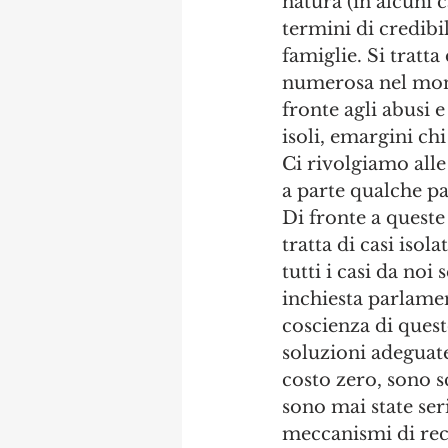
natura (in alcuni 
termini di credibil
famiglie. Si tratta
numerosa nel mond
fronte agli abusi e
isoli, emargini ch
Ci rivolgiamo all
a parte qualche pa
Di fronte a queste
tratta di casi isol
tutti i casi da noi
inchiesta parlame
coscienza di ques
soluzioni adeguate
costo zero, sono sc
sono mai state ser
meccanismi di rec