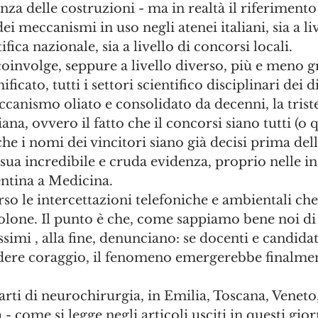
nza delle costruzioni - ma in realtà il riferimento
i meccanismi in uso negli atenei italiani, sia a liv
ifica nazionale, sia a livello di concorsi locali. 
involge, seppure a livello diverso, più e meno g
icato, tutti i settori scientifico disciplinari dei di
anismo oliato e consolidato da decenni, la triste
iana, ovvero il fatto che il concorsi siano tutti (o q
e i nomi dei vincitori siano già decisi prima dell'
 sua incredibile e cruda evidenza, proprio nelle in
entina a Medicina. 
rso le intercettazioni telefoniche e ambientali che 
tolone. Il punto è che, come sappiamo bene noi di
simi , alla fine, denunciano: se docenti e candidat
dere coraggio, il fenomeno emergerebbe finalment
rti di neurochirurgia, in Emilia, Toscana, Veneto
- come si legge negli articoli usciti in questi gior