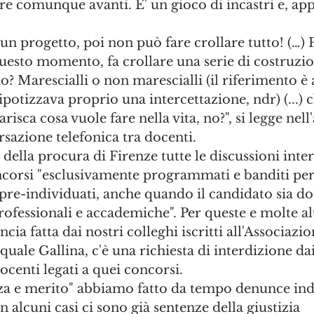
e comunque avanti. E' un gioco di incastri e, app
 un progetto, poi non può fare crollare tutto! (…) 
esto momento, fa crollare una serie di costruzio
o? Marescialli o non marescialli (il riferimento è 
potizzava proprio una intercettazione, ndr) (...) c
sca cosa vuole fare nella vita, no?", si legge nell'
sazione telefonica tra docenti.
della procura di Firenze tutte le discussioni inter
corsi "esclusivamente programmati e banditi per 
pre-individuati, anche quando il candidato sia dot
ofessionali e accademiche". Per queste e molte alt
cia fatta dai nostri colleghi iscritti all'Associazio
quale Gallina, c'è una richiesta di interdizione da
docenti legati a quei concorsi. 
za e merito" abbiamo fatto da tempo denunce indi
in alcuni casi ci sono già sentenze della giustizia 