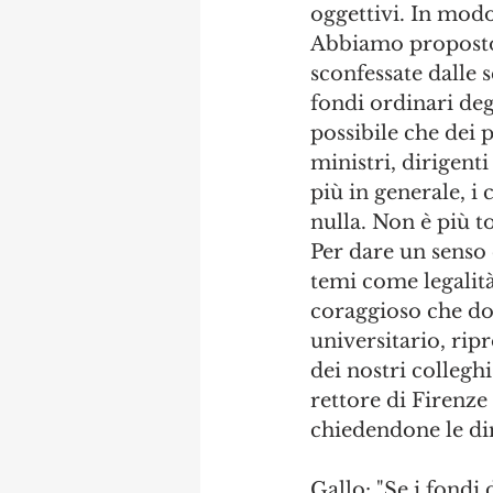
oggettivi. In modo
Abbiamo proposto 
sconfessate dalle 
fondi ordinari degl
possibile che dei p
ministri, dirigenti 
più in generale, i 
nulla. Non è più to
Per dare un senso 
temi come legalità
coraggioso che dov
universitario, rip
dei nostri colleghi
rettore di Firenze
chiedendone le di
Gallo: "Se i fondi