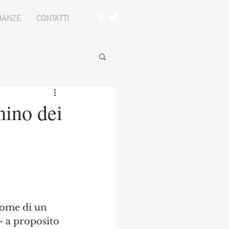
IANZE
CONTATTI
mino dei
come di un 
 - a proposito 