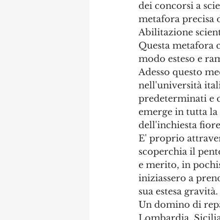
dei concorsi a scie
metafora precisa de
Abilitazione scient
Questa metafora co
modo esteso e ramif
Adesso questo mecc
nell'università ital
predeterminati e ch
emerge in tutta la
dell'inchiesta fior
E' proprio attrave
scoperchia il pen
e merito, in pochis
iniziassero a pren
sua estesa gravità.
Un domino di repa
Lombardia, Sicilia 