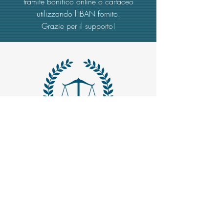
tramite bonifico online o cartaceo
utilizzando l'IBAN fornito.
Grazie per il supporto!
MAIL -
trasparenzaemerito@gmail.com
EMAIL PEC
-
trasparenzaemerito@pcert.postecert.it
Via Dandolo 19/A Roma (Trastevere
)
Codice Fiscale:
97965470582
.