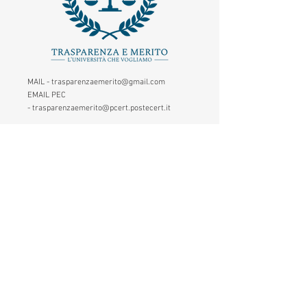
MAIL -
trasparenzaemerito@gmail.com
EMAIL PEC
-
trasparenzaemerito@pcert.postecert.it
Via Dandolo 19/A Roma (Trastevere
)
Codice Fiscale:
97965470582
.
IBAN - IT24C0760117000001041583947
(BancoPosta - Poste Italiane)
CONTATTACI
1. Inserisci il tuo nome