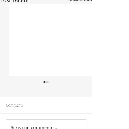
Post recenti
Commenti
Scrivi un commento...
L’università italiana non
Ancora ombre su 