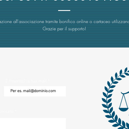
zione all'associazione tramite bonifico online o cartaceo utilizzand
Grazie per il supporto!
2. Inserisci la tua mail
contatti