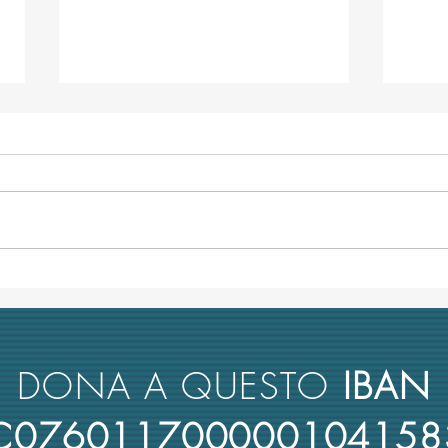
L’università italiana non tiene
Anco
conto del merito scientifico nel
retto
reclutamento dei suoi docenti
nuova
rimbo
DONA A QUESTO
IBAN
4C076011700000104158