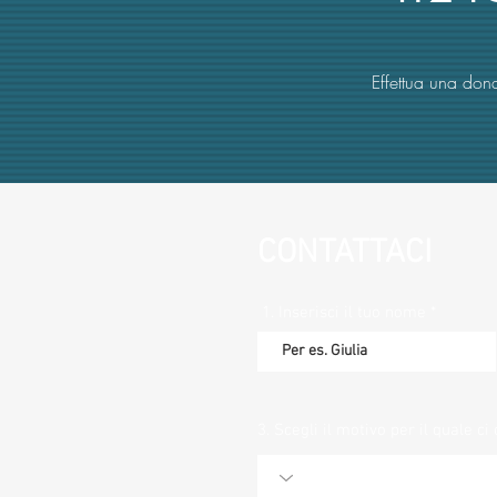
Effettua una dona
CONTATTACI
1. Inserisci il tuo nome
3. Scegli il motivo per il quale ci 