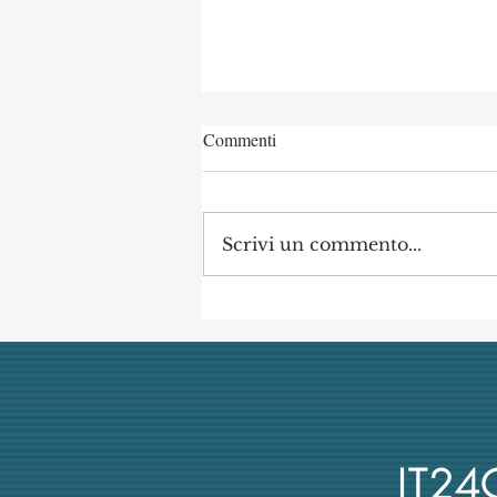
Commenti
Scrivi un commento...
Concorso di Archeologia
Classica a Uni Vanvitelli
annullato dai giudici per
mancata obiettività della
commissione (con danno
erariale)
IT2