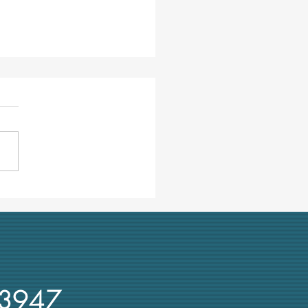
ra ombre su Cuzzocrea,
re UniMe e presidente Crui:
 recente denuncia su
rsi d'oro
3947