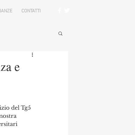
IANZE
CONTATTI
za e
i
zio del Tg5 
nostra 
rsitari 