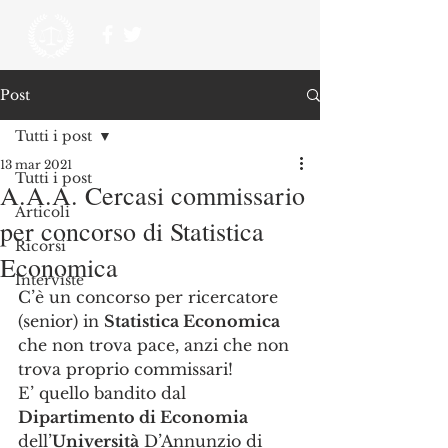
Post
Tutti i post
13 mar 2021
Tutti i post
A.A.A. Cercasi commissario
Articoli
per concorso di Statistica
Ricorsi
Economica
Interviste
C’è un concorso per ricercatore 
(senior) in 
Statistica Economica
che non trova pace, anzi che non 
trova proprio commissari! 
E’ quello bandito dal 
Dipartimento di Economia
dell’
Università
 D’Annunzio di 