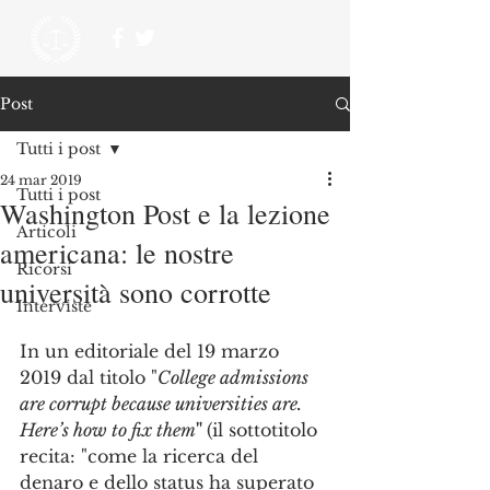
Post
Tutti i post
24 mar 2019
Tutti i post
Washington Post e la lezione
Articoli
americana: le nostre
Ricorsi
università sono corrotte
Interviste
In un editoriale del 19 marzo 
2019 dal titolo "
College admissions 
are corrupt because universities are. 
Here’s how to fix them
" 
(il sottotitolo 
recita: "come la ricerca del 
denaro e dello status ha superato 