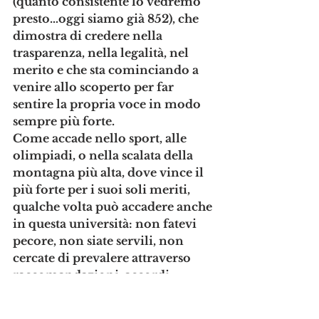
(quanto consistente lo vedremo 
presto…oggi siamo già 852), che 
dimostra di credere nella 
trasparenza, nella legalità, nel 
merito e che sta cominciando a 
venire allo scoperto per far 
sentire la propria voce in modo 
sempre più forte. 
Come accade nello sport, alle 
olimpiadi, o nella scalata della 
montagna più alta, dove vince il 
più forte per i suoi soli meriti, 
qualche volta può accadere anche 
in questa università: non fatevi 
pecore, non siate servili, non 
cercate di prevalere attraverso 
raccomandazioni, accordi, 
fazioni, cordate, ma abbiate il 
coraggio di imporvi con 