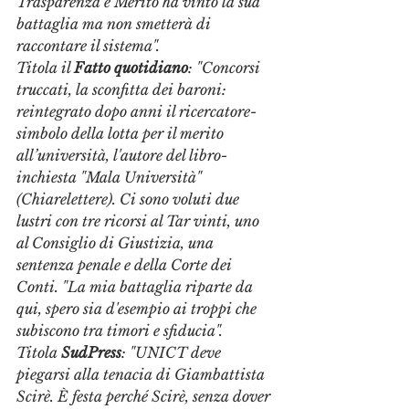
Trasparenza e Merito ha vinto la sua 
battaglia ma non smetterà di 
raccontare il sistema". 
Titola il 
Fatto quotidiano
: "Concorsi 
truccati, la sconfitta dei baroni: 
reintegrato dopo anni il ricercatore-
simbolo della lotta per il merito 
all’università, l'autore del libro-
inchiesta "Mala Università" 
(Chiarelettere). Ci sono voluti due 
lustri con tre ricorsi al Tar vinti, uno 
al Consiglio di Giustizia, una 
sentenza penale e della Corte dei 
Conti. "La mia battaglia riparte da 
qui, spero sia d'esempio ai troppi che 
subiscono tra timori e sfiducia".
Titola 
SudPress
: "UNICT deve 
piegarsi alla tenacia di Giambattista 
Scirè. È festa perché Scirè, senza dover 