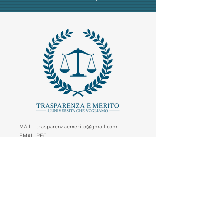
MAIL -
trasparenzaemerito@gmail.com
EMAIL PEC
-
trasparenzaemerito@pcert.postecert.it
Via Dandolo 19/A Roma (Trastevere
)
Codice Fiscale:
97965470582
.
IBAN - IT24C0760117000001041583947
(BancoPosta - Poste Italiane)