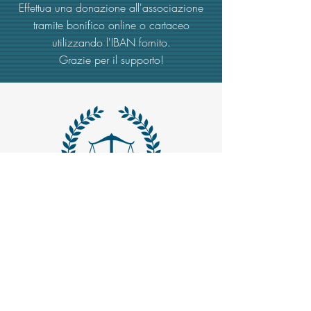
Effettua una donazione all'associazione
tramite bonifico online o cartaceo
utilizzando l'IBAN fornito.
Grazie per il supporto!
MAIL -
trasparenzaemerito@gmail.com
EMAIL PEC
-
trasparenzaemerito@pcert.postecert.it
Via Dandolo 19/A Roma (Trastevere
)