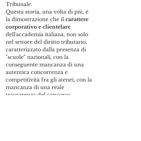
Tribunale. 
Questa storia, una volta di più, è 
la dimostrazione che il 
carattere 
corporativo e clientelare
dell'accademia italiana, non solo 
nel settore del diritto tributario, 
caratterizzato dalla presenza di 
"scuole" nazionali, con la 
conseguente mancanza di una 
autentica concorrenza e 
competitività fra gli atenei, con la 
mancanza di una reale 
trasparenza del concorso 
pubblico, nonché l'utilizzo di 
posizioni accademiche in 
funzione della valorizzazione 
dell'avviamento di studi 
professionali, quindi con un grave 
conflitto di interesse tra 