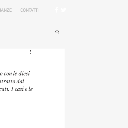
IANZE
CONTATTI
 con le dieci 
stratto dal 
ti. I casi e le 