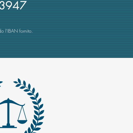
3947
o l'IBAN fornito.