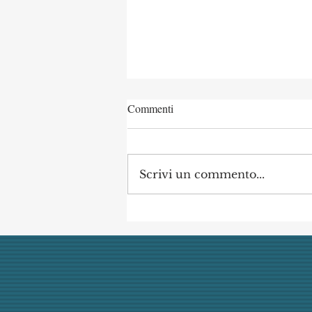
Commenti
Scrivi un commento...
Concorso di Archeologia
Classica a Uni Vanvitelli
annullato dai giudici per
mancata obiettività della
commissione (con danno
erariale)