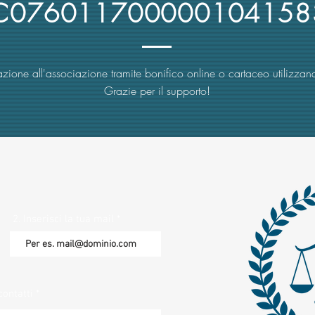
4C076011700000104158
zione all'associazione tramite bonifico online o cartaceo utilizzand
Grazie per il supporto!
2. Inserisci la tua mail
contatti