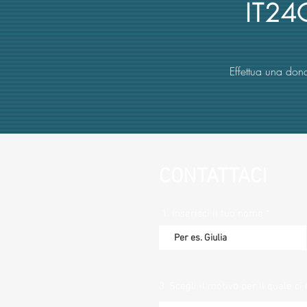
IT2
Effettua una dona
CONTATTACI
1. Inserisci il tuo nome
3. Scegli il motivo per il quale ci 