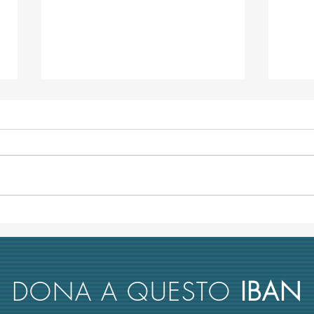
L’università italiana non tiene
Anco
conto del merito scientifico nel
retto
reclutamento dei suoi docenti
nuova
rimbo
DONA A QUESTO
IBAN