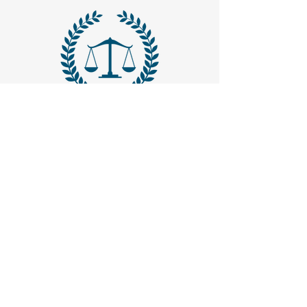
MAIL -
trasparenzaemerito@gmail.com
EMAIL PEC
-
trasparenzaemerito@pcert.postecert.it
Via Dandolo 19/A Roma (Trastevere
)
Codice Fiscale:
97965470582
.
IBAN - IT24C0760117000001041583947
(BancoPosta - Poste Italiane)