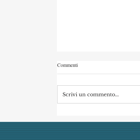
Commenti
Scrivi un commento...
Concorso di Archeologia
Classica a Uni Vanvitelli
annullato dai giudici per
mancata obiettività della