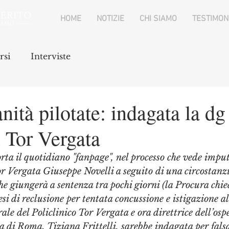
HOME
NOTIZIE
CHI SIAMO
TESTIMON
rsi
Interviste
ità pilotate: indagata la dg
x Tor Vergata
ta il quotidiano "fanpage", nel processo che vede imputa
or Vergata Giuseppe Novelli a seguito di una circostanz
che giungerà a sentenza tra pochi giorni (la Procura chi
si di reclusione per tentata concussione e istigazione al
rale del Policlinico Tor Vergata e ora direttrice dell’os
di Roma, Tiziana Frittelli, sarebbe indagata per falsa