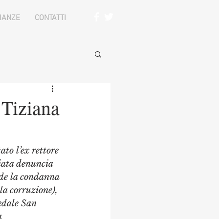
IANZE
CONTATTI
 Tiziana
to l’ex rettore 
iata denuncia 
ede la condanna 
la corruzione), 
pedale San 
 