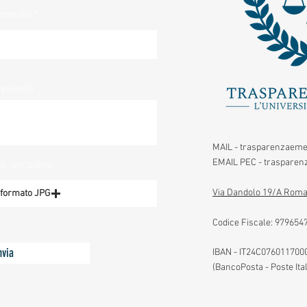
contatti
cessario
MAIL -
trasparenzaeme
EMAIL PEC -
trasparenz
di iscrizione
Via Dandolo 19/A Roma
n formato JPG
Codice Fiscale:
979654
nvia
IBAN - IT24C07601170
(BancoPosta - Poste Ita