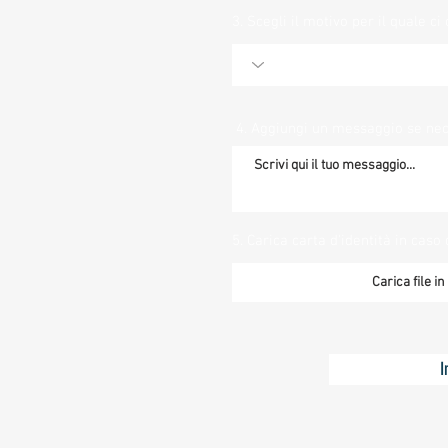
3. Scegli il motivo per il quale ci 
4. Aggiungi un messaggio se ne
5. Carica carta d'identità in caso 
Carica file i
I