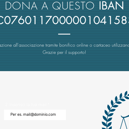
DONA A QUESTO
IBAN
4C076011700000104158
zione all'associazione tramite bonifico online o cartaceo utilizzand
Grazie per il supporto!
2. Inserisci la tua mail