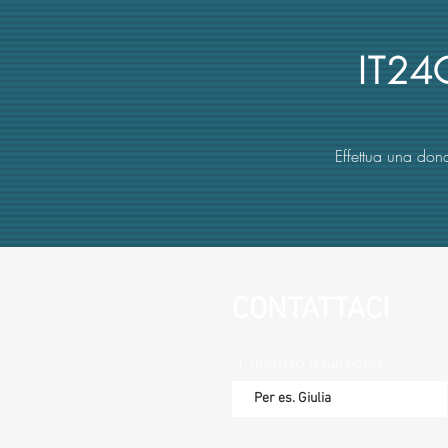
commissione (con danno
erariale)
IT2
Effettua una dona
CONTATTACI
1. Inserisci il tuo nome