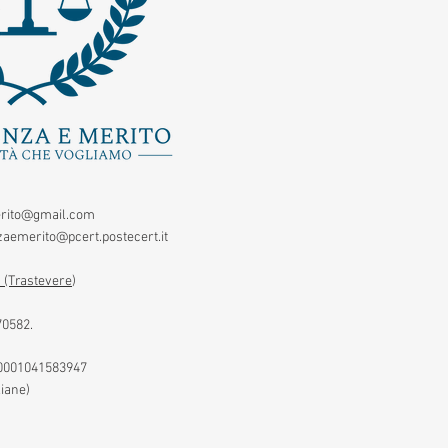
rito@gmail.com
aemerito@pcert.postecert.it
 (Trastevere
)
70582.
00001041583947
liane)