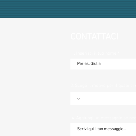
CONTATTACI
1. Inserisci il tuo nome
3. Scegli il motivo per il quale ci 
4. Aggiungi un messaggio se ne