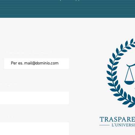
2. Inserisci la tua mail
contatti
cessario