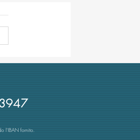
E e la relazione sulle
rsità italiane alla
issione parlamentare
afia
3947
o l'IBAN fornito.