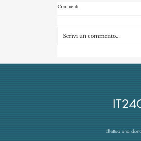
Commenti
Scrivi un commento...
L’università italiana non tiene
conto del merito scientifico nel
reclutamento dei suoi docenti
IT2
Effettua una dona