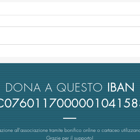
Minacce in stile mafia alla prof.
TRA-M
Rescigno per il concorso da
unive
ordinario all'Università di
Comm
Bologna
antim
DONA A QUESTO
IBAN
4C076011700000104158
zione all'associazione tramite bonifico online o cartaceo utilizzand
Grazie per il supporto!