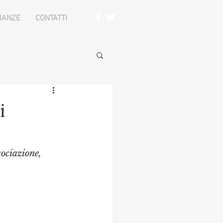
IANZE
CONTATTI
i
ociazione, 