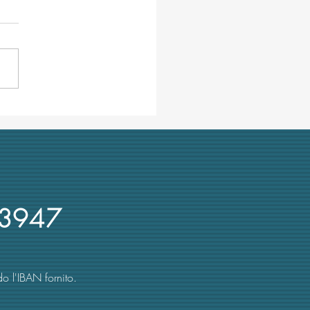
ra ombre su Cuzzocrea,
re UniMe e presidente Crui:
 recente denuncia su
rsi d'oro
3947
o l'IBAN fornito.