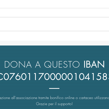
L’università italiana non tiene
Anco
conto del merito scientifico nel
retto
reclutamento dei suoi docenti
nuova
rimbo
DONA A QUESTO
IBAN
4C076011700000104158
zione all'associazione tramite bonifico online o cartaceo utilizzand
Grazie per il supporto!