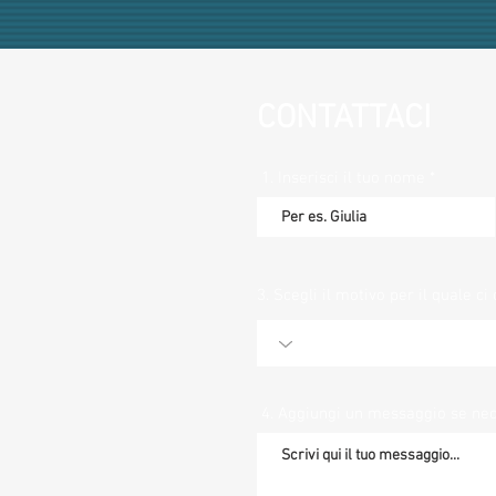
CONTATTACI
1. Inserisci il tuo nome
3. Scegli il motivo per il quale ci 
4. Aggiungi un messaggio se ne