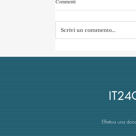
Commenti
Scrivi un commento...
Concorso di Archeologia
Classica a Uni Vanvitelli
annullato dai giudici per
mancata obiettività della
commissione (con danno
erariale)
IT2
Effettua una dona