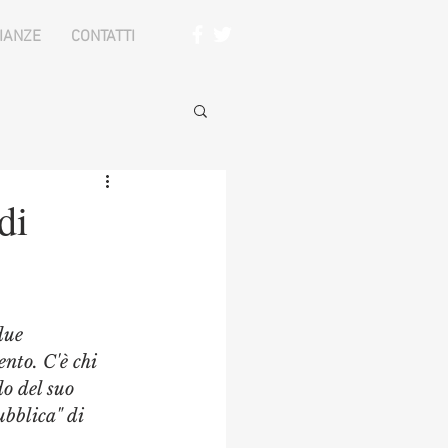
IANZE
CONTATTI
di
due 
nto. C'è chi 
do del suo 
ubblica" di 