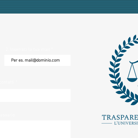
2. Inserisci la tua mail
contatti
cessario