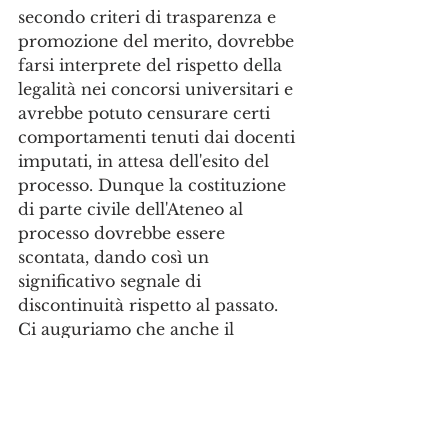
secondo criteri di trasparenza e 
promozione del merito, dovrebbe 
farsi interprete del rispetto della 
legalità nei concorsi universitari e 
avrebbe potuto censurare certi 
comportamenti tenuti dai docenti 
imputati, in attesa dell'esito del 
processo. Dunque la costituzione 
di parte civile dell'Ateneo al 
processo dovrebbe essere 
scontata, dando così un 
significativo segnale di 
discontinuità rispetto al passato.
Ci auguriamo che anche il 
Ministero dell'Università rompa 
gli indugi e si costituisca, che altri 
danneggiati trovino il coraggio di 
farsi avanti, che la Procura 