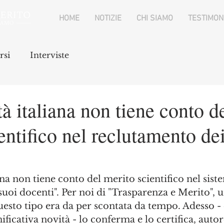
HOME
NOTIZIE
CHI SIAMO
TESTIMON
rsi
Interviste
tà italiana non tiene conto d
entifico nel reclutamento de
ana non tiene conto del merito scientifico nel sist
uoi docenti". Per noi di "Trasparenza e Merito", u
esto tipo era da per scontata da tempo. Adesso - 
nificativa novità - lo conferma e lo certifica, aut