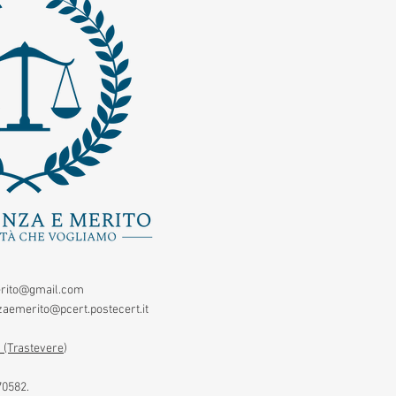
rito@gmail.com
aemerito@pcert.postecert.it
 (Trastevere
)
70582.