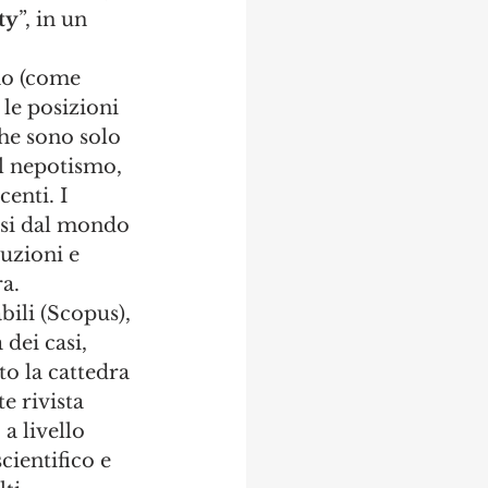
ty
”, in un 
ano (come 
 le posizioni 
he sono solo 
il nepotismo, 
enti. I 
usi dal mondo 
uzioni e 
a. 
bili (Scopus), 
dei casi, 
o la cattedra 
e rivista 
a livello 
cientifico e 