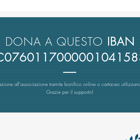
Ancora ombre su Cuzzocrea,
Minac
rettore UniMe e presidente Crui:
Resci
nuova recente denuncia su
ordin
rimborsi d'oro
Bolo
DONA A QUESTO
IBAN
4C076011700000104158
zione all'associazione tramite bonifico online o cartaceo utilizzand
Grazie per il supporto!