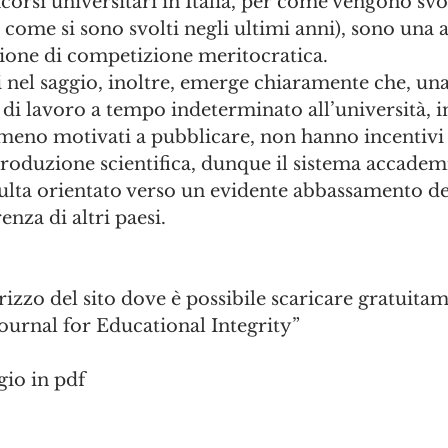
corsi universitari in Italia, per come vengono svol
 come si sono svolti negli ultimi anni), sono una 
zione di competizione meritocratica. 
i nel saggio, inoltre, emerge chiaramente che, una
di lavoro a tempo indeterminato all’università, in I
 meno motivati a pubblicare, non hanno incentivi
 produzione scientifica, dunque il sistema accademi
ulta orientato verso un evidente abbassamento del
renza di altri paesi.
irizzo del sito dove è possibile scaricare gratuitam
Journal for Educational Integrity”
ggio in pdf