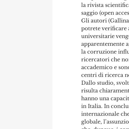
la rivista scientific
saggio (open acces
Gli autori (Gallin
potrete verificare 
universitarie ven
apparentemente aper
la corruzione infl
ricercatori che n
accademico e sono 
centri di ricerca 
Dallo studio, svol
risulta chiarament
hanno una capacità
in Italia. In concl
internazionale che
globale, l’assunzio