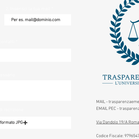
2. Inserisci la tua mail
contatti
cessario
MAIL -
trasparenzaeme
EMAIL PEC -
trasparenz
di iscrizione
Via Dandolo 19/A Roma
n formato JPG
Codice Fiscale:
979654