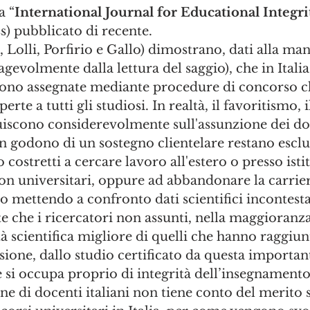
a “
International Journal for Educational Integri
s) pubblicato di recente.
a, Lolli, Porfirio e Gallo) dimostrano, dati alla m
agevolmente dalla lettura del saggio), che in Italia
gono assegnate mediante procedure di concorso c
te a tutti gli studiosi. In realtà, il favoritismo, 
uiscono considerevolmente sull'assunzione dei doc
on godono di un sostegno clientelare restano escl
costretti a cercare lavoro all'estero o presso istit
non universitari, oppure ad abbandonare la carrier
to mettendo a confronto dati scientifici incontesta
e che i ricercatori non assunti, nella maggioranza 
 scientifica migliore di quelli che hanno raggiunt
usione, dallo studio certificato da questa important
 si occupa proprio di integrità dell’insegnamento 
ne di docenti italiani non tiene conto del merito s