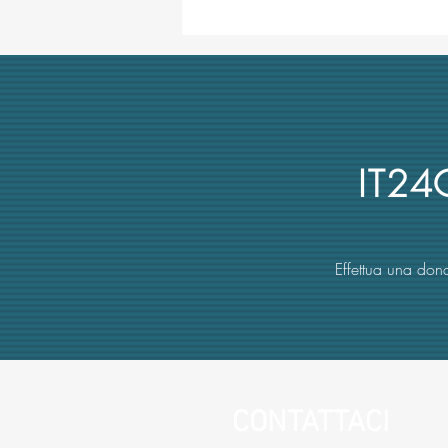
Concorso di Archeologia
Classica a Uni Vanvitelli
annullato dai giudici per
mancata obiettività della
commissione (con danno
erariale)
IT2
Effettua una dona
CONTATTACI