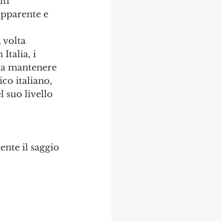
ti 
apparente e 
 volta 
talia, i 
 a mantenere 
co italiano, 
 suo livello 
ente il saggio 