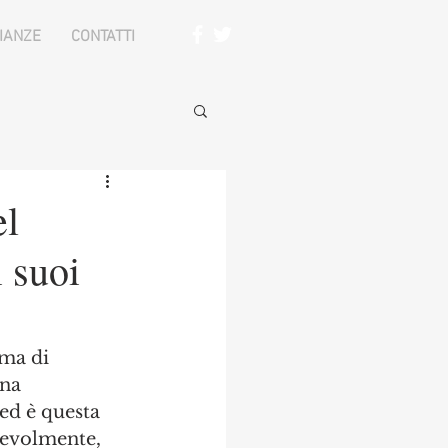
IANZE
CONTATTI
el
i suoi
ema di 
na 
ed è questa 
orevolmente, 