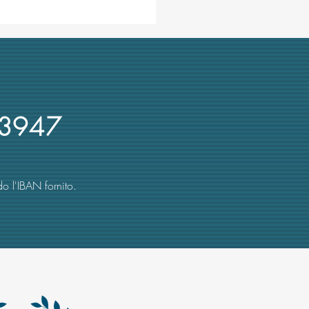
ce in stile mafia alla prof.
gno per il concorso da
ario all'Università di
gna
3947
o l'IBAN fornito.