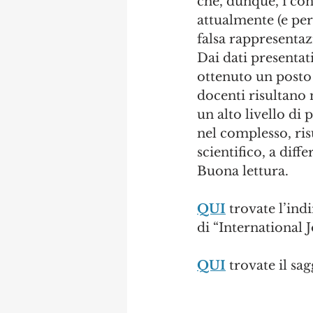
che, dunque, i con
attualmente (e per
falsa rappresenta
Dai dati presentat
ottenuto un posto 
docenti risultano
un alto livello di
nel complesso, ris
scientifico, a diffe
Buona lettura.
QUI
 trovate l’ind
di “International 
QUI
 trovate il sa