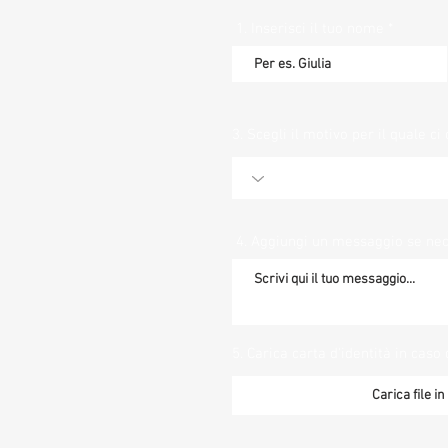
1. Inserisci il tuo nome
3. Scegli il motivo per il quale ci 
4. Aggiungi un messaggio se ne
5. Carica carta d'identità in caso 
Carica file i