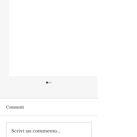
Commenti
Scrivi un commento...
L’università italiana non
Ancora ombre su 